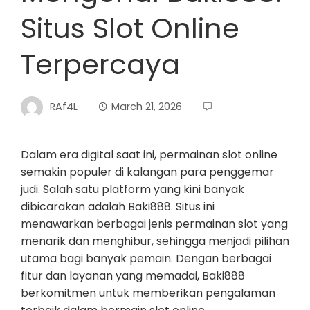
Situs Slot Online
Terpercaya
RAf4L
March 21, 2026
Dalam era digital saat ini, permainan slot online
semakin populer di kalangan para penggemar
judi. Salah satu platform yang kini banyak
dibicarakan adalah Baki888. Situs ini
menawarkan berbagai jenis permainan slot yang
menarik dan menghibur, sehingga menjadi pilihan
utama bagi banyak pemain. Dengan berbagai
fitur dan layanan yang memadai, Baki888
berkomitmen untuk memberikan pengalaman