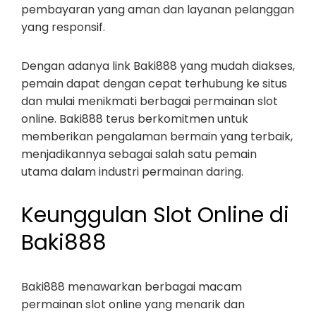
pembayaran yang aman dan layanan pelanggan
yang responsif.
Dengan adanya link Baki888 yang mudah diakses,
pemain dapat dengan cepat terhubung ke situs
dan mulai menikmati berbagai permainan slot
online. Baki888 terus berkomitmen untuk
memberikan pengalaman bermain yang terbaik,
menjadikannya sebagai salah satu pemain
utama dalam industri permainan daring.
Keunggulan Slot Online di
Baki888
Baki888 menawarkan berbagai macam
permainan slot online yang menarik dan