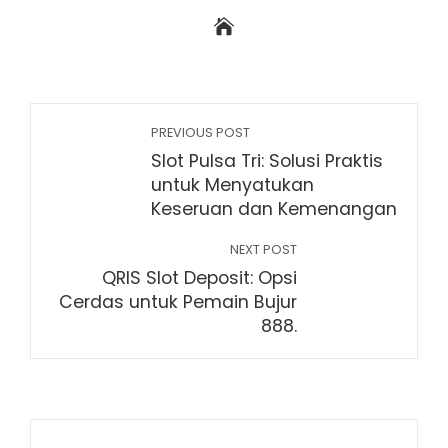
PREVIOUS POST
Slot Pulsa Tri: Solusi Praktis
untuk Menyatukan
Keseruan dan Kemenangan
NEXT POST
QRIS Slot Deposit: Opsi
Cerdas untuk Pemain Bujur
888.