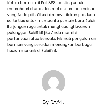
Ketika bermain di Baki888, penting untuk
memahami aturan dan mekanisme permainan
yang Anda pilih. Situs ini menyediakan panduan
serta tips untuk membantu pemain baru. Selain
itu, jangan ragu untuk menghubungi layanan
pelanggan Baki888 jika Anda memiliki
pertanyaan atau kendala. Nikmati pengalaman
bermain yang seru dan menangkan berbagai
hadiah menarik di Baki888.
By RAf4L