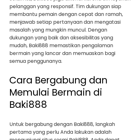
pelanggan yang responsif. Tim dukungan siap
membantu pemain dengan cepat dan ramah,
menjawab setiap pertanyaan dan mengatasi
masalah yang mungkin muncul. Dengan
dukungan yang baik dan aksesibilitas yang
mudah, Baki888 memastikan pengalaman
bermain yang lancar dan memuaskan bagi
semua penggunanya.
Cara Bergabung dan
Memulai Bermain di
Baki888
Untuk bergabung dengan Baki888, langkah
pertama yang perlu Anda lakukan adalah
mengunjungi situs resmi Baki888. Anda dapat