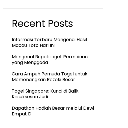
Recent Posts
Informasi Terbaru Mengenai Hasil
Macau Toto Hari Ini
Mengenal Bupatitogel: Permainan
yang Menggoda
Cara Ampuh Pemuda Togel untuk
Memenangkan Rezeki Besar
Togel Singapore: Kunci di Balik
Kesuksesan Judi
Dapatkan Hadiah Besar melalui Dewi
Empat D