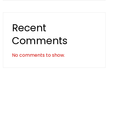
Recent
Comments
No comments to show.