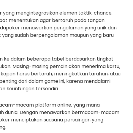
 yang mengintegrasikan elemen taktik, chance,
pat menentukan agar bertaruh pada tangan
. Kudapoker menawarkan pengalaman yang unik dan
aik yang sudah berpengalaman maupun yang baru
n ke dalam beberapa tabel berdasarkan tingkat
tukan. Masing-masing pemain akan menerima kartu,
kapan harus bertaruh, meningkatkan taruhan, atau
n penting dari dalam game ini, karena mendalami
n keuntungan tersendiri.
macam-macam platform online, yang mana
eluruh dunia. Dengan menawarkan bermacam-macam
poker menciptakan suasana persaingan yang
ng.