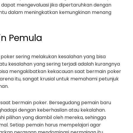
dapat mengevaluasi jika dipertaruhkan dengan
bantu dalam meningkatkan kemungkinan menang
in Pemula
oker sering melakukan kesalahan yang bisa
u kesalahan yang sering terjadi adalah kurangnya
 bisa mengakibatkan kekacauan saat bermain poker
arena itu, sangat krusial untuk memahami petunjuk
nan.
l saat bermain poker. Bersegudang pemain baru
enghadapi dengan keberhasilan atau kekalahan.
i pilihan yang diambil oleh mereka, sehingga
mal. Setiap pemain harus mempelajari agar
iarkan perasaan mendominasi permainan itu.