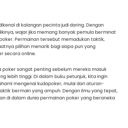
kenal di kalangan pecinta judi daring. Dengan
likinya, wajar jika memang banyak pemula berminat
poker. Permainan tersebut memadukan taktik,
tnya pilihan menarik bagi siapa pun yang
 secara online.
a poker sangat penting sebelum mereka masuk
lebih tinggi. Di dalam buku petunjuk, kita ingin
hami mengenai kudapoker, mulai dari aturan-
 taktik bermain yang ampuh. Dengan ilmu yang tepat,
ujian di dalam dunia permainan poker yang beraneka