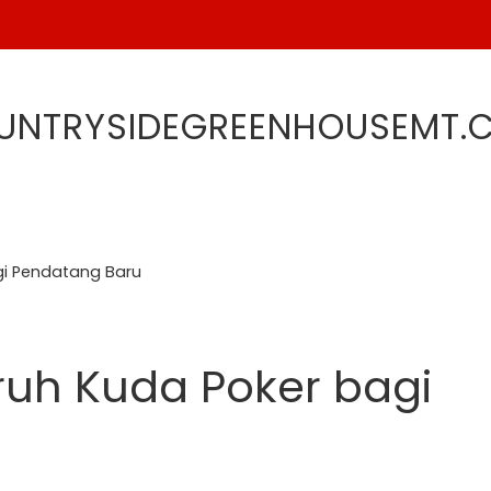
UNTRYSIDEGREENHOUSEMT.
gi Pendatang Baru
ruh Kuda Poker bagi