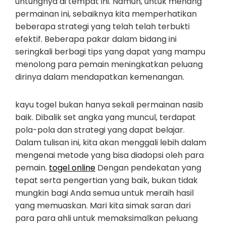
untungnya di tempat ini. Namun, untuk menang
permainan ini, sebaiknya kita memperhatikan
beberapa strategi yang telah telah terbukti
efektif. Beberapa pakar dalam bidang ini
seringkali berbagi tips yang dapat yang mampu
menolong para pemain meningkatkan peluang
dirinya dalam mendapatkan kemenangan.
kayu togel bukan hanya sekali permainan nasib
baik. Dibalik set angka yang muncul, terdapat
pola-pola dan strategi yang dapat belajar.
Dalam tulisan ini, kita akan menggali lebih dalam
mengenai metode yang bisa diadopsi oleh para
pemain.
togel online
Dengan pendekatan yang
tepat serta pengertian yang baik, bukan tidak
mungkin bagi Anda semua untuk meraih hasil
yang memuaskan. Mari kita simak saran dari
para para ahli untuk memaksimalkan peluang