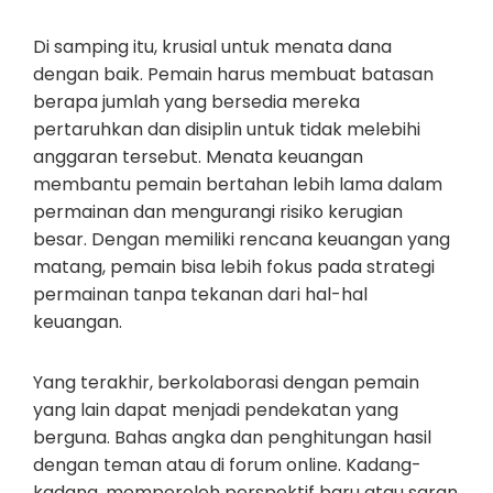
Di samping itu, krusial untuk menata dana
dengan baik. Pemain harus membuat batasan
berapa jumlah yang bersedia mereka
pertaruhkan dan disiplin untuk tidak melebihi
anggaran tersebut. Menata keuangan
membantu pemain bertahan lebih lama dalam
permainan dan mengurangi risiko kerugian
besar. Dengan memiliki rencana keuangan yang
matang, pemain bisa lebih fokus pada strategi
permainan tanpa tekanan dari hal-hal
keuangan.
Yang terakhir, berkolaborasi dengan pemain
yang lain dapat menjadi pendekatan yang
berguna. Bahas angka dan penghitungan hasil
dengan teman atau di forum online. Kadang-
kadang, memperoleh perspektif baru atau saran