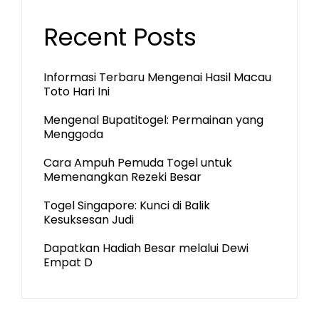
Recent Posts
Informasi Terbaru Mengenai Hasil Macau
Toto Hari Ini
Mengenal Bupatitogel: Permainan yang
Menggoda
Cara Ampuh Pemuda Togel untuk
Memenangkan Rezeki Besar
Togel Singapore: Kunci di Balik
Kesuksesan Judi
Dapatkan Hadiah Besar melalui Dewi
Empat D