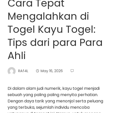
Cara Tepat
Mengalahkan di
Togel Kayu Togel:
Tips dari para Para
Ahli
RAf4L
May 16, 2026
Di dalam alam judi numerik, kayu togel menjadi
sebuah yang paling paling menyita perhatian.
Dengan daya tarik yang menonjol serta peluang
yang terbuka, sejumlah individu mencoba