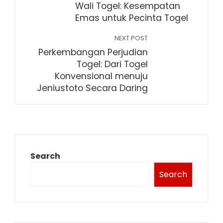
Wali Togel: Kesempatan
Emas untuk Pecinta Togel
NEXT POST
Perkembangan Perjudian
Togel: Dari Togel
Konvensional menuju
Jeniustoto Secara Daring
Search
Search