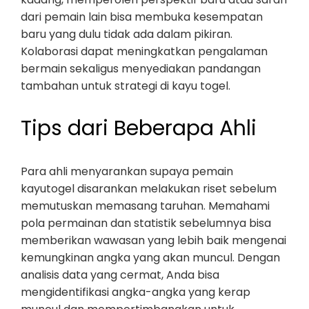
dari pemain lain bisa membuka kesempatan
baru yang dulu tidak ada dalam pikiran.
Kolaborasi dapat meningkatkan pengalaman
bermain sekaligus menyediakan pandangan
tambahan untuk strategi di kayu togel.
Tips dari Beberapa Ahli
Para ahli menyarankan supaya pemain
kayutogel disarankan melakukan riset sebelum
memutuskan memasang taruhan. Memahami
pola permainan dan statistik sebelumnya bisa
memberikan wawasan yang lebih baik mengenai
kemungkinan angka yang akan muncul. Dengan
analisis data yang cermat, Anda bisa
mengidentifikasi angka-angka yang kerap