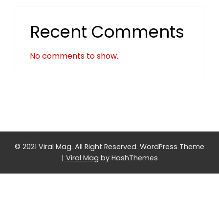
Recent Comments
No comments to show.
© 2021 Viral Mag. All Right Reserved.
WordPress Theme
|
Viral Mag
by HashThemes