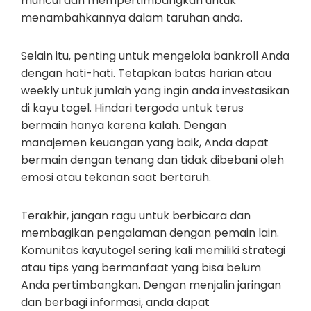
muncul dan mempertimbangkan untuk
menambahkannya dalam taruhan anda.
Selain itu, penting untuk mengelola bankroll Anda
dengan hati-hati. Tetapkan batas harian atau
weekly untuk jumlah yang ingin anda investasikan
di kayu togel. Hindari tergoda untuk terus
bermain hanya karena kalah. Dengan
manajemen keuangan yang baik, Anda dapat
bermain dengan tenang dan tidak dibebani oleh
emosi atau tekanan saat bertaruh.
Terakhir, jangan ragu untuk berbicara dan
membagikan pengalaman dengan pemain lain.
Komunitas kayutogel sering kali memiliki strategi
atau tips yang bermanfaat yang bisa belum
Anda pertimbangkan. Dengan menjalin jaringan
dan berbagi informasi, anda dapat