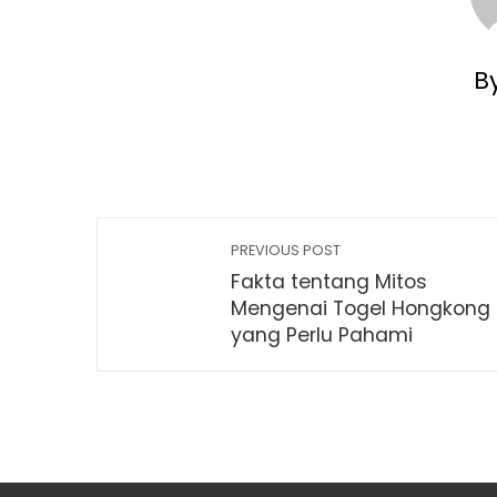
B
PREVIOUS POST
Fakta tentang Mitos
Mengenai Togel Hongkong
yang Perlu Pahami