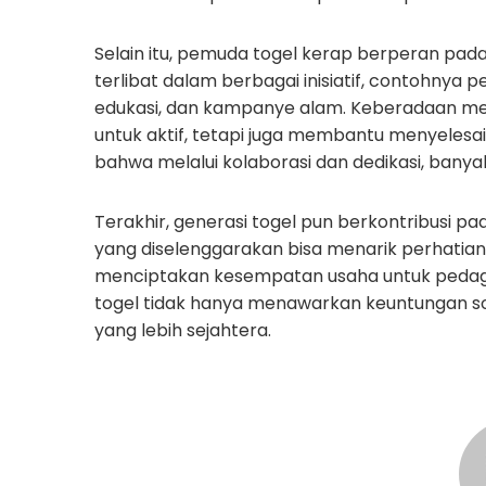
Selain itu, pemuda togel kerap berperan pada
terlibat dalam berbagai inisiatif, contohnya 
edukasi, dan kampanye alam. Keberadaan mer
untuk aktif, tetapi juga membantu menyelesai
bahwa melalui kolaborasi dan dedikasi, banya
Terakhir, generasi togel pun berkontribusi 
yang diselenggarakan bisa menarik perhatia
menciptakan kesempatan usaha untuk pedagang
togel tidak hanya menawarkan keuntungan so
yang lebih sejahtera.