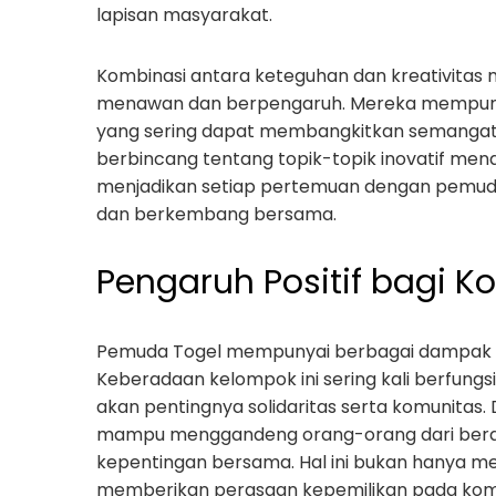
lapisan masyarakat.
Kombinasi antara keteguhan dan kreativitas
menawan dan berpengaruh. Mereka mempunya
yang sering dapat membangkitkan semangat o
berbincang tentang topik-topik inovatif men
menjadikan setiap pertemuan dengan pemuda
dan berkembang bersama.
Pengaruh Positif bagi K
Pemuda Togel mempunyai berbagai dampak ba
Keberadaan kelompok ini sering kali berfungs
akan pentingnya solidaritas serta komunitas
mampu menggandeng orang-orang dari berag
kepentingan bersama. Hal ini bukan hanya m
memberikan perasaan kepemilikan pada kom