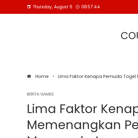
Skip
Thursday, August 6
08:57:44
to
content
CO
Home
Lima Faktor Kenapa Pemuda Togel
BERITA GAMES
Lima Faktor Kena
Memenangkan Per