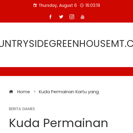
Skip
Thursday, August 6
16:03:20
to
content
UNTRYSIDEGREENHOUSEMT.
Home
Kuda Permainan Kartu yang
BERITA GAMES
Kuda Permainan