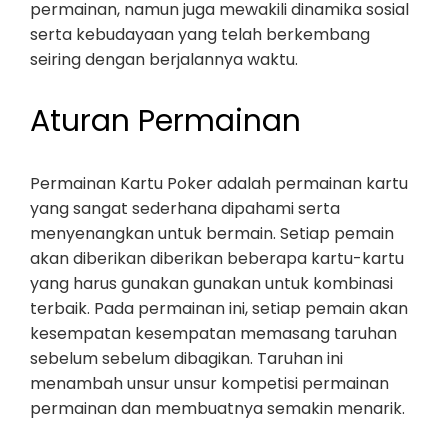
permainan, namun juga mewakili dinamika sosial
serta kebudayaan yang telah berkembang
seiring dengan berjalannya waktu.
Aturan Permainan
Permainan Kartu Poker adalah permainan kartu
yang sangat sederhana dipahami serta
menyenangkan untuk bermain. Setiap pemain
akan diberikan diberikan beberapa kartu-kartu
yang harus gunakan gunakan untuk kombinasi
terbaik. Pada permainan ini, setiap pemain akan
kesempatan kesempatan memasang taruhan
sebelum sebelum dibagikan. Taruhan ini
menambah unsur unsur kompetisi permainan
permainan dan membuatnya semakin menarik.