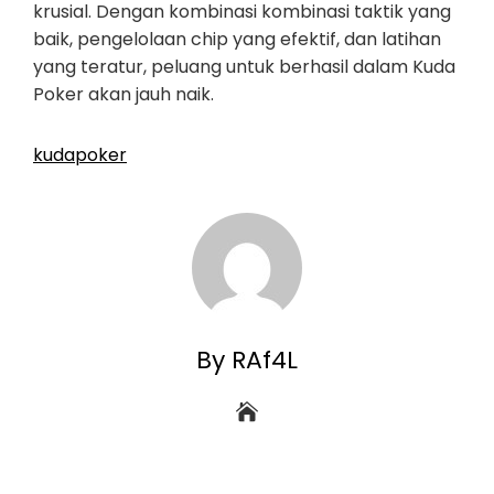
krusial. Dengan kombinasi kombinasi taktik yang
baik, pengelolaan chip yang efektif, dan latihan
yang teratur, peluang untuk berhasil dalam Kuda
Poker akan jauh naik.
kudapoker
By RAf4L