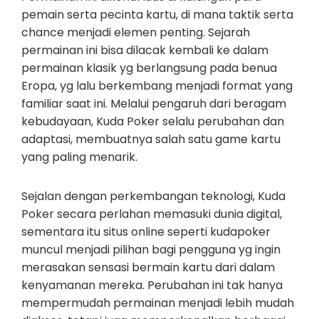
pemain serta pecinta kartu, di mana taktik serta
chance menjadi elemen penting. Sejarah
permainan ini bisa dilacak kembali ke dalam
permainan klasik yg berlangsung pada benua
Eropa, yg lalu berkembang menjadi format yang
familiar saat ini. Melalui pengaruh dari beragam
kebudayaan, Kuda Poker selalu perubahan dan
adaptasi, membuatnya salah satu game kartu
yang paling menarik.
Sejalan dengan perkembangan teknologi, Kuda
Poker secara perlahan memasuki dunia digital,
sementara itu situs online seperti kudapoker
muncul menjadi pilihan bagi pengguna yg ingin
merasakan sensasi bermain kartu dari dalam
kenyamanan mereka. Perubahan ini tak hanya
mempermudah permainan menjadi lebih mudah