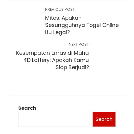
PREVIOUS POST
Mitos: Apakah
Sesungguhnya Togel Online
Itu Legal?
NEXT POST
Kesempatan Emas di Maha
4D Lottery: Apakah Kamu
Siap Berjudi?
Search
Search