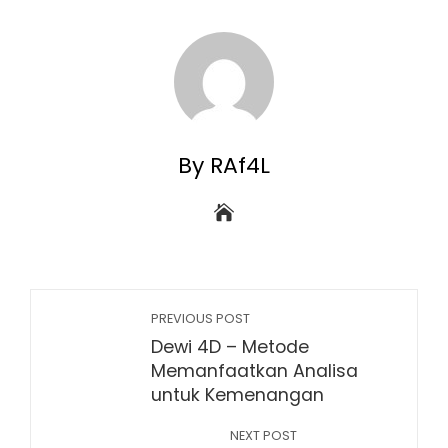
By RAf4L
PREVIOUS POST
Dewi 4D – Metode
Memanfaatkan Analisa
untuk Kemenangan
NEXT POST