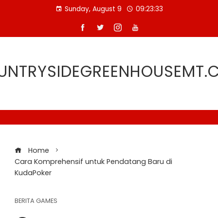
Skip
Sunday, August 9
09:23:34
to
content
UNTRYSIDEGREENHOUSEMT.
Home
Cara Komprehensif untuk Pendatang Baru di
KudaPoker
BERITA GAMES