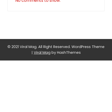
No comments to show.
© 2021 Viral Mag. All Right Reserved.
WordPress Theme
|
Viral Mag
by HashThemes