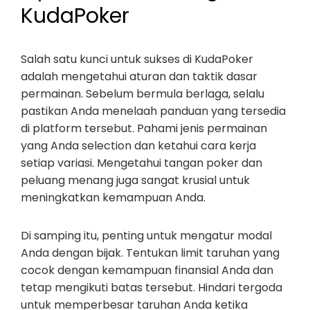
KudaPoker
Salah satu kunci untuk sukses di KudaPoker
adalah mengetahui aturan dan taktik dasar
permainan. Sebelum bermula berlaga, selalu
pastikan Anda menelaah panduan yang tersedia
di platform tersebut. Pahami jenis permainan
yang Anda selection dan ketahui cara kerja
setiap variasi. Mengetahui tangan poker dan
peluang menang juga sangat krusial untuk
meningkatkan kemampuan Anda.
Di samping itu, penting untuk mengatur modal
Anda dengan bijak. Tentukan limit taruhan yang
cocok dengan kemampuan finansial Anda dan
tetap mengikuti batas tersebut. Hindari tergoda
untuk memperbesar taruhan Anda ketika