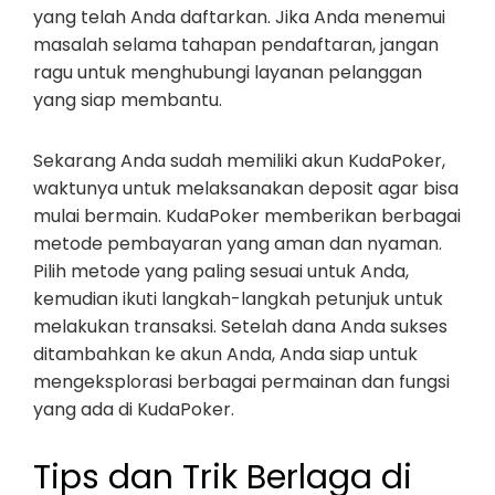
yang telah Anda daftarkan. Jika Anda menemui
masalah selama tahapan pendaftaran, jangan
ragu untuk menghubungi layanan pelanggan
yang siap membantu.
Sekarang Anda sudah memiliki akun KudaPoker,
waktunya untuk melaksanakan deposit agar bisa
mulai bermain. KudaPoker memberikan berbagai
metode pembayaran yang aman dan nyaman.
Pilih metode yang paling sesuai untuk Anda,
kemudian ikuti langkah-langkah petunjuk untuk
melakukan transaksi. Setelah dana Anda sukses
ditambahkan ke akun Anda, Anda siap untuk
mengeksplorasi berbagai permainan dan fungsi
yang ada di KudaPoker.
Tips dan Trik Berlaga di