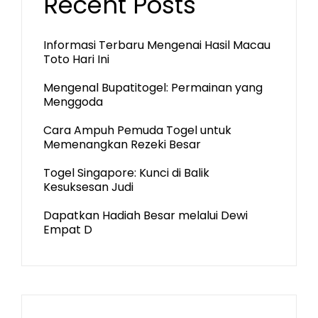
Recent Posts
Informasi Terbaru Mengenai Hasil Macau
Toto Hari Ini
Mengenal Bupatitogel: Permainan yang
Menggoda
Cara Ampuh Pemuda Togel untuk
Memenangkan Rezeki Besar
Togel Singapore: Kunci di Balik
Kesuksesan Judi
Dapatkan Hadiah Besar melalui Dewi
Empat D