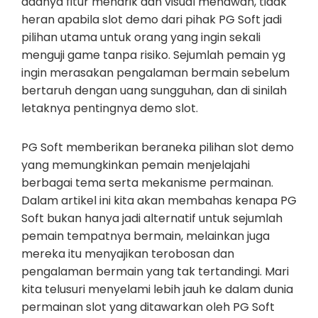
adanya fitur menarik dan visual menawan, tidak
heran apabila slot demo dari pihak PG Soft jadi
pilihan utama untuk orang yang ingin sekali
menguji game tanpa risiko. Sejumlah pemain yg
ingin merasakan pengalaman bermain sebelum
bertaruh dengan uang sungguhan, dan di sinilah
letaknya pentingnya demo slot.
PG Soft memberikan beraneka pilihan slot demo
yang memungkinkan pemain menjelajahi
berbagai tema serta mekanisme permainan.
Dalam artikel ini kita akan membahas kenapa PG
Soft bukan hanya jadi alternatif untuk sejumlah
pemain tempatnya bermain, melainkan juga
mereka itu menyajikan terobosan dan
pengalaman bermain yang tak tertandingi. Mari
kita telusuri menyelami lebih jauh ke dalam dunia
permainan slot yang ditawarkan oleh PG Soft