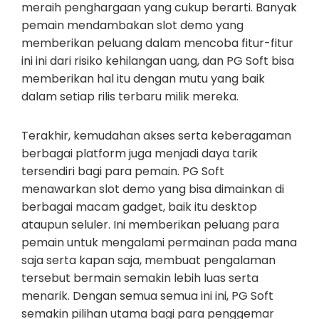
meraih penghargaan yang cukup berarti. Banyak
pemain mendambakan slot demo yang
memberikan peluang dalam mencoba fitur-fitur
ini ini dari risiko kehilangan uang, dan PG Soft bisa
memberikan hal itu dengan mutu yang baik
dalam setiap rilis terbaru milik mereka.
Terakhir, kemudahan akses serta keberagaman
berbagai platform juga menjadi daya tarik
tersendiri bagi para pemain. PG Soft
menawarkan slot demo yang bisa dimainkan di
berbagai macam gadget, baik itu desktop
ataupun seluler. Ini memberikan peluang para
pemain untuk mengalami permainan pada mana
saja serta kapan saja, membuat pengalaman
tersebut bermain semakin lebih luas serta
menarik. Dengan semua semua ini ini, PG Soft
semakin pilihan utama bagi para penggemar