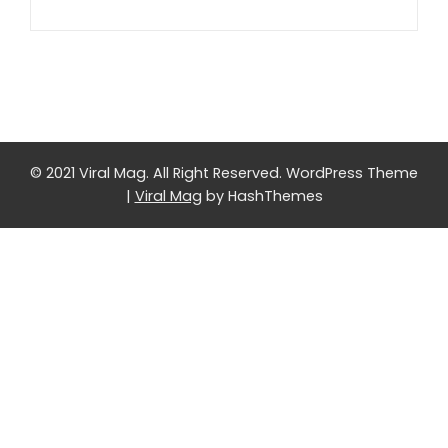
© 2021 Viral Mag. All Right Reserved.
WordPress Theme
|
Viral Mag
by HashThemes