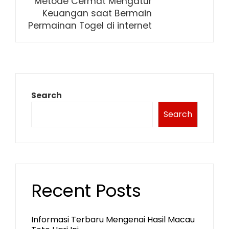
Metode Cermat Mengatur
Keuangan saat Bermain
Permainan Togel di internet
Search
Search
Recent Posts
Informasi Terbaru Mengenai Hasil Macau