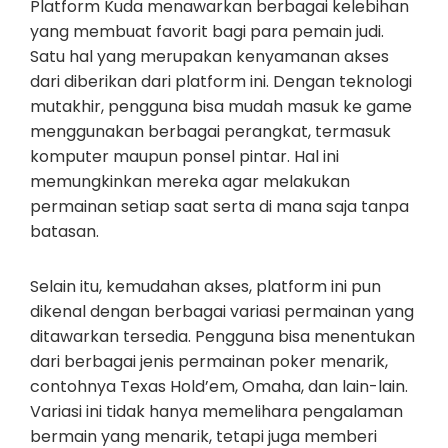
Platform Kuda menawarkan berbagai kelebihan
yang membuat favorit bagi para pemain judi.
Satu hal yang merupakan kenyamanan akses
dari diberikan dari platform ini. Dengan teknologi
mutakhir, pengguna bisa mudah masuk ke game
menggunakan berbagai perangkat, termasuk
komputer maupun ponsel pintar. Hal ini
memungkinkan mereka agar melakukan
permainan setiap saat serta di mana saja tanpa
batasan.
Selain itu, kemudahan akses, platform ini pun
dikenal dengan berbagai variasi permainan yang
ditawarkan tersedia. Pengguna bisa menentukan
dari berbagai jenis permainan poker menarik,
contohnya Texas Hold’em, Omaha, dan lain-lain.
Variasi ini tidak hanya memelihara pengalaman
bermain yang menarik, tetapi juga memberi