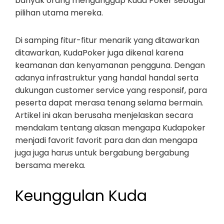
banyak orang menganggap Kuda Poker sebagai
pilihan utama mereka.
Di samping fitur-fitur menarik yang ditawarkan
ditawarkan, KudaPoker juga dikenal karena
keamanan dan kenyamanan pengguna. Dengan
adanya infrastruktur yang handal handal serta
dukungan customer service yang responsif, para
peserta dapat merasa tenang selama bermain.
Artikel ini akan berusaha menjelaskan secara
mendalam tentang alasan mengapa Kudapoker
menjadi favorit favorit para dan dan mengapa
juga juga harus untuk bergabung bergabung
bersama mereka.
Keunggulan Kuda