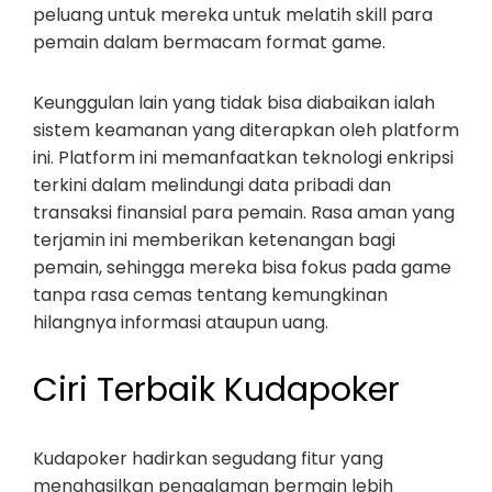
peluang untuk mereka untuk melatih skill para
pemain dalam bermacam format game.
Keunggulan lain yang tidak bisa diabaikan ialah
sistem keamanan yang diterapkan oleh platform
ini. Platform ini memanfaatkan teknologi enkripsi
terkini dalam melindungi data pribadi dan
transaksi finansial para pemain. Rasa aman yang
terjamin ini memberikan ketenangan bagi
pemain, sehingga mereka bisa fokus pada game
tanpa rasa cemas tentang kemungkinan
hilangnya informasi ataupun uang.
Ciri Terbaik Kudapoker
Kudapoker hadirkan segudang fitur yang
menghasilkan pengalaman bermain lebih