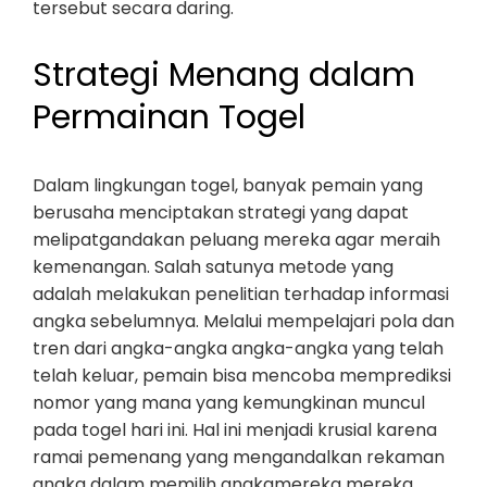
tersebut secara daring.
Strategi Menang dalam
Permainan Togel
Dalam lingkungan togel, banyak pemain yang
berusaha menciptakan strategi yang dapat
melipatgandakan peluang mereka agar meraih
kemenangan. Salah satunya metode yang
adalah melakukan penelitian terhadap informasi
angka sebelumnya. Melalui mempelajari pola dan
tren dari angka-angka angka-angka yang telah
telah keluar, pemain bisa mencoba memprediksi
nomor yang mana yang kemungkinan muncul
pada togel hari ini. Hal ini menjadi krusial karena
ramai pemenang yang mengandalkan rekaman
angka dalam memilih angkamereka mereka.