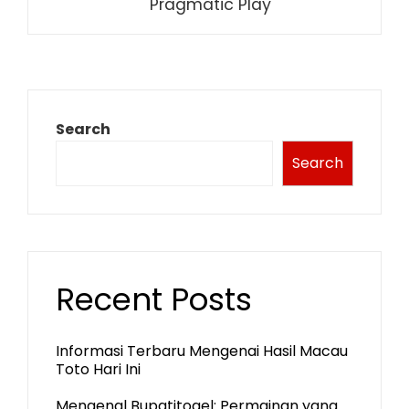
Pragmatic Play
Search
Search
Recent Posts
Informasi Terbaru Mengenai Hasil Macau
Toto Hari Ini
Mengenal Bupatitogel: Permainan yang