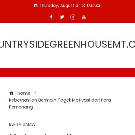
Skip
Thursday, August 6
03:16:31
to
content
UNTRYSIDEGREENHOUSEMT.
Home
Keberhasilan Bermain Togel: Motivasi dari Para
Pemenang
BERITA GAMES