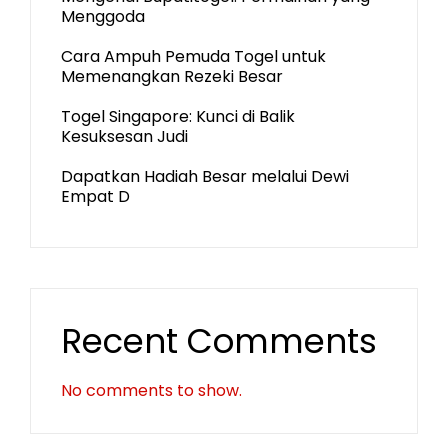
Menggoda
Cara Ampuh Pemuda Togel untuk
Memenangkan Rezeki Besar
Togel Singapore: Kunci di Balik
Kesuksesan Judi
Dapatkan Hadiah Besar melalui Dewi
Empat D
Recent Comments
No comments to show.