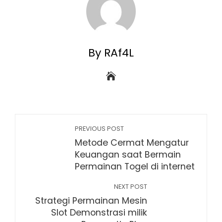
By RAf4L
PREVIOUS POST
Metode Cermat Mengatur
Keuangan saat Bermain
Permainan Togel di internet
NEXT POST
Strategi Permainan Mesin
Slot Demonstrasi milik