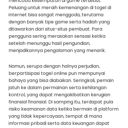
mencoba kesempatan di game tersebut.
Peluang untuk meraih kemenangan di togel di
internet bisa sangat menggoda, terutama
dengan banyak tipe game serta hadiah yang
ditawarkan dari situs-situs pembuat. Para
pengguna sering merasakan sensasi ketika
setelah menunggu hasil pengundian,
menjadikannya pengalaman yang menarik.
Namun, serupa dengan halnya perjudian,
berpartisipasi togel online pun mempunyai
bahaya yang bisa diabaikan. Seringkali, pemain
jatuh ke dalam permainan serta kehilangan
kontrol, yang dapat mengakibatkan kerugian
finansial finansial. Di samping itu, terdapat pula
risiko keamanan data ketika bermain di platform
yang tidak kepercayaan, tempat di mana
informasi pribadi serta data keuangan dapat