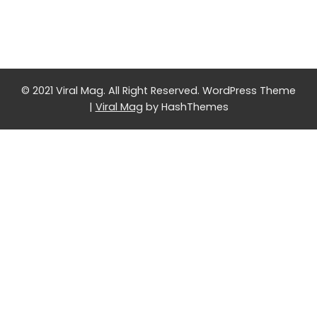
© 2021 Viral Mag. All Right Reserved.
WordPress Theme
|
Viral Mag
by HashThemes