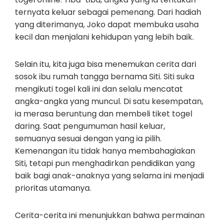
ternyata keluar sebagai pemenang. Dari hadiah
yang diterimanya, Joko dapat membuka usaha
kecil dan menjalani kehidupan yang lebih baik.
Selain itu, kita juga bisa menemukan cerita dari
sosok ibu rumah tangga bernama Siti. Siti suka
mengikuti togel kali ini dan selalu mencatat
angka-angka yang muncul. Di satu kesempatan,
ia merasa beruntung dan membeli tiket togel
daring. Saat pengumuman hasil keluar,
semuanya sesuai dengan yang ia pilih.
Kemenangan itu tidak hanya membahagiakan
Siti, tetapi pun menghadirkan pendidikan yang
baik bagi anak-anaknya yang selama ini menjadi
prioritas utamanya.
Cerita-cerita ini menunjukkan bahwa permainan