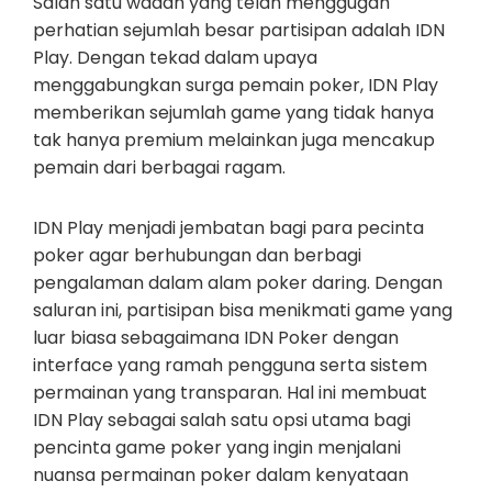
Salah satu wadah yang telah menggugah
perhatian sejumlah besar partisipan adalah IDN
Play. Dengan tekad dalam upaya
menggabungkan surga pemain poker, IDN Play
memberikan sejumlah game yang tidak hanya
tak hanya premium melainkan juga mencakup
pemain dari berbagai ragam.
IDN Play menjadi jembatan bagi para pecinta
poker agar berhubungan dan berbagi
pengalaman dalam alam poker daring. Dengan
saluran ini, partisipan bisa menikmati game yang
luar biasa sebagaimana IDN Poker dengan
interface yang ramah pengguna serta sistem
permainan yang transparan. Hal ini membuat
IDN Play sebagai salah satu opsi utama bagi
pencinta game poker yang ingin menjalani
nuansa permainan poker dalam kenyataan