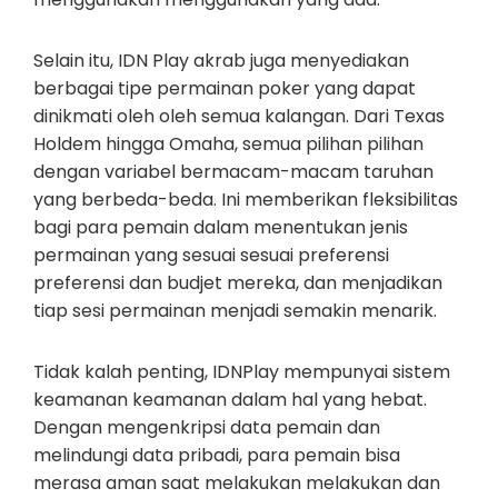
Selain itu, IDN Play akrab juga menyediakan
berbagai tipe permainan poker yang dapat
dinikmati oleh oleh semua kalangan. Dari Texas
Holdem hingga Omaha, semua pilihan pilihan
dengan variabel bermacam-macam taruhan
yang berbeda-beda. Ini memberikan fleksibilitas
bagi para pemain dalam menentukan jenis
permainan yang sesuai sesuai preferensi
preferensi dan budjet mereka, dan menjadikan
tiap sesi permainan menjadi semakin menarik.
Tidak kalah penting, IDNPlay mempunyai sistem
keamanan keamanan dalam hal yang hebat.
Dengan mengenkripsi data pemain dan
melindungi data pribadi, para pemain bisa
merasa aman saat melakukan melakukan dan