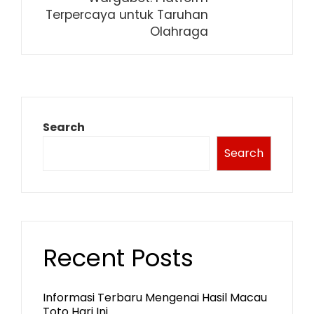
Terpercaya untuk Taruhan
Olahraga
Search
Search
Recent Posts
Informasi Terbaru Mengenai Hasil Macau
Toto Hari Ini