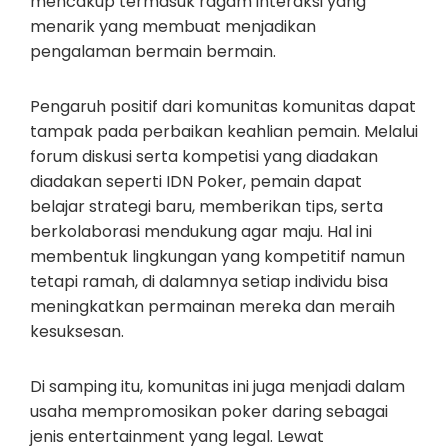
mencakup termasuk ragam interaksi yang
menarik yang membuat menjadikan
pengalaman bermain bermain.
Pengaruh positif dari komunitas komunitas dapat
tampak pada perbaikan keahlian pemain. Melalui
forum diskusi serta kompetisi yang diadakan
diadakan seperti IDN Poker, pemain dapat
belajar strategi baru, memberikan tips, serta
berkolaborasi mendukung agar maju. Hal ini
membentuk lingkungan yang kompetitif namun
tetapi ramah, di dalamnya setiap individu bisa
meningkatkan permainan mereka dan meraih
kesuksesan.
Di samping itu, komunitas ini juga menjadi dalam
usaha mempromosikan poker daring sebagai
jenis entertainment yang legal. Lewat