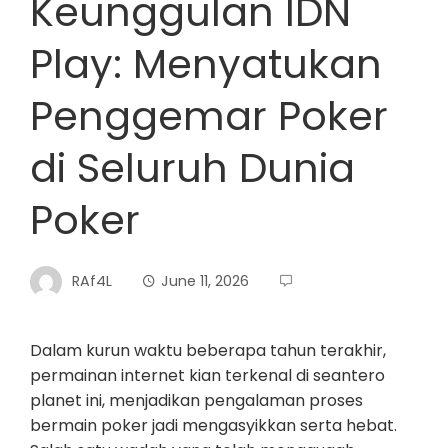
Keunggulan IDN
Play: Menyatukan
Penggemar Poker
di Seluruh Dunia
Poker
RAf4L
June 11, 2026
Dalam kurun waktu beberapa tahun terakhir,
permainan internet kian terkenal di seantero
planet ini, menjadikan pengalaman proses
bermain poker jadi mengasyikkan serta hebat.