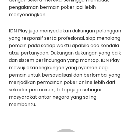
pengalaman bermain poker jadi lebih
menyenangkan.
IDN Play juga menyediakan dukungan pelanggan
yang responsif serta profesional, siap menolong
pemain pada setiap waktu apabila ada kendala
atau pertanyaan. Dukungan dukungan yang baik
dan sistem perlindungan yang mantap, IDN Play
mewujudkan lingkungan yang nyaman bagi
pemain untuk bersosialisasi dan berlomba, yang
menjadikan permainan poker online lebih dari
sekadar permainan, tetapi juga sebagai
masyarakat antar negara yang saling
membantu.