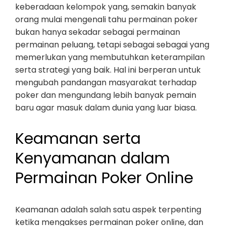
keberadaan kelompok yang, semakin banyak
orang mulai mengenali tahu permainan poker
bukan hanya sekadar sebagai permainan
permainan peluang, tetapi sebagai sebagai yang
memerlukan yang membutuhkan keterampilan
serta strategi yang baik. Hal ini berperan untuk
mengubah pandangan masyarakat terhadap
poker dan mengundang lebih banyak pemain
baru agar masuk dalam dunia yang luar biasa.
Keamanan serta
Kenyamanan dalam
Permainan Poker Online
Keamanan adalah salah satu aspek terpenting
ketika mengakses permainan poker online, dan