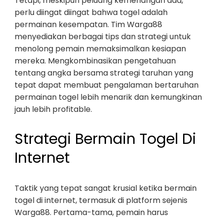
Tetapi, meskipun peluang kemenangan ada,
perlu diingat diingat bahwa togel adalah
permainan kesempatan. Tim Warga88
menyediakan berbagai tips dan strategi untuk
menolong pemain memaksimalkan kesiapan
mereka. Mengkombinasikan pengetahuan
tentang angka bersama strategi taruhan yang
tepat dapat membuat pengalaman bertaruhan
permainan togel lebih menarik dan kemungkinan
jauh lebih profitable.
Strategi Bermain Togel Di
Internet
Taktik yang tepat sangat krusial ketika bermain
togel di internet, termasuk di platform sejenis
Warga88. Pertama-tama, pemain harus