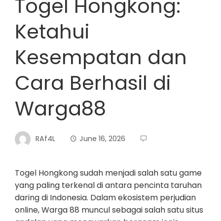
Togel Hongkong:
Ketahui
Kesempatan dan
Cara Berhasil di
Warga88
RAf4L
June 16, 2026
Togel Hongkong sudah menjadi salah satu game
yang paling terkenal di antara pencinta taruhan
daring di Indonesia. Dalam ekosistem perjudian
online, Warga 88 muncul sebagai salah satu situs