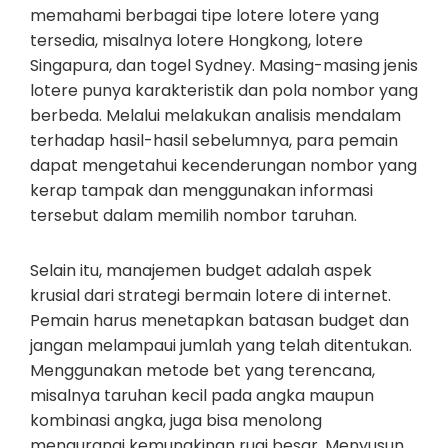
memahami berbagai tipe lotere lotere yang
tersedia, misalnya lotere Hongkong, lotere
Singapura, dan togel Sydney. Masing-masing jenis
lotere punya karakteristik dan pola nombor yang
berbeda. Melalui melakukan analisis mendalam
terhadap hasil-hasil sebelumnya, para pemain
dapat mengetahui kecenderungan nombor yang
kerap tampak dan menggunakan informasi
tersebut dalam memilih nombor taruhan.
Selain itu, manajemen budget adalah aspek
krusial dari strategi bermain lotere di internet.
Pemain harus menetapkan batasan budget dan
jangan melampaui jumlah yang telah ditentukan.
Menggunakan metode bet yang terencana,
misalnya taruhan kecil pada angka maupun
kombinasi angka, juga bisa menolong
mengurangi kemungkinan rugi besar. Menyusun