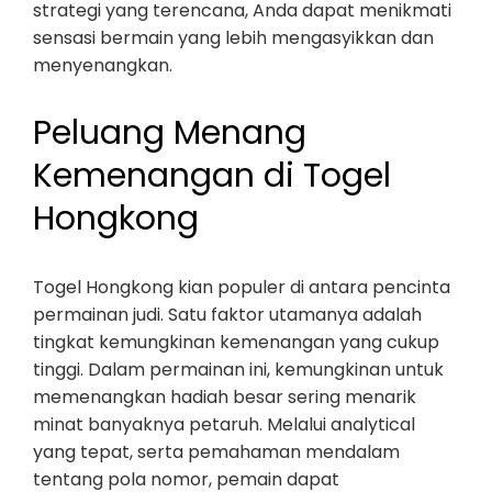
strategi yang terencana, Anda dapat menikmati
sensasi bermain yang lebih mengasyikkan dan
menyenangkan.
Peluang Menang
Kemenangan di Togel
Hongkong
Togel Hongkong kian populer di antara pencinta
permainan judi. Satu faktor utamanya adalah
tingkat kemungkinan kemenangan yang cukup
tinggi. Dalam permainan ini, kemungkinan untuk
memenangkan hadiah besar sering menarik
minat banyaknya petaruh. Melalui analytical
yang tepat, serta pemahaman mendalam
tentang pola nomor, pemain dapat