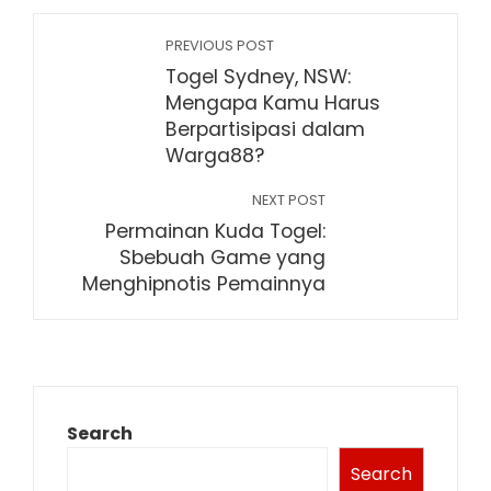
PREVIOUS POST
Togel Sydney, NSW:
Mengapa Kamu Harus
Berpartisipasi dalam
Warga88?
NEXT POST
Permainan Kuda Togel:
Sbebuah Game yang
Menghipnotis Pemainnya
Search
Search