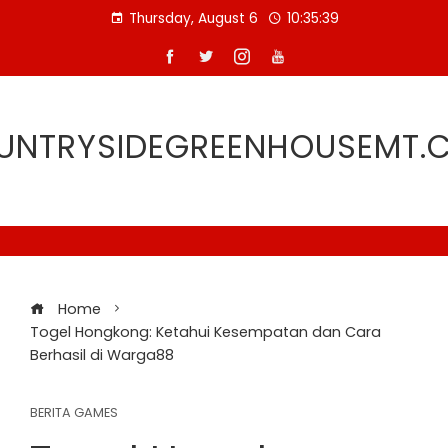
Skip
Thursday, August 6
10:35:40
to
content
UNTRYSIDEGREENHOUSEMT.
Home
Togel Hongkong: Ketahui Kesempatan dan Cara
Berhasil di Warga88
BERITA GAMES