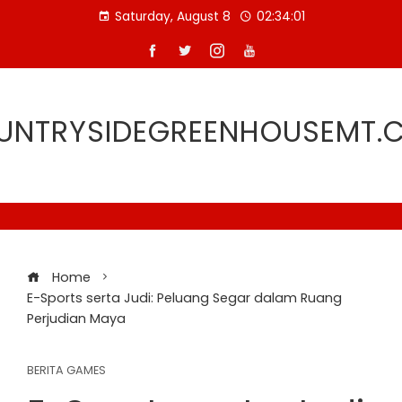
Skip
Saturday, August 8
02:34:01
to
content
UNTRYSIDEGREENHOUSEMT.
Home
E-Sports serta Judi: Peluang Segar dalam Ruang
Perjudian Maya
BERITA GAMES