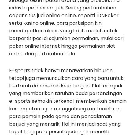
sebagai kesempatan usaha yang prospektif di
industri permainan judi. Seiring pertumbuhan
cepat situs judi online online, seperti IDNPoker
serta kasino online, para partisipan kini
mendapatkan akses yang lebih mudah untuk
berpartisipasi di sejumlah permainan, mulai dari
poker online internet hingga permainan slot
online dan pertaruhan bola.
E-sports tidak hanya menawarkan hiburan,
tetapi juga memunculkan cara yang baru untuk
bertaruh dan meraih keuntungan. Platform judi
yang memberikan taruhan pada pertandingan
e-sports semakin terkenal, memberikan pemain
kesempatan agar menggabungkan kecintaan
para pemain pada game dan pengalaman
berjudi yang menarik. Hal ini menjadi saat yang
tepat bagi para pecinta judi agar meneliti