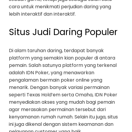
cara untuk menikmati perjudian daring yang
lebih interaktif dan interaktif.
Situs Judi Daring Populer
Di alam taruhan daring, terdapat banyak
platform yang semakin kian populer di antara
pemain. Salah satunya platform yang terkenal
adalah IDN Poker, yang menawarkan
pengalaman bermain poker online yang
menarik. Dengan banyak variasi permainan
seperti Texas Hold’em serta Omaha, IDN Poker
menyediakan akses yang mudah bagi pemain
agar merasakan permainan tersebut dari
kenyamanan rumah rumah. Selain itu juga, situs
ini juga dikenal dengan sistem keamanan dan
pelayanan customer yang baik.