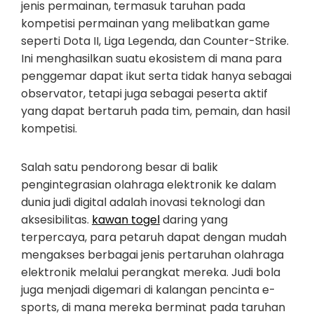
jenis permainan, termasuk taruhan pada
kompetisi permainan yang melibatkan game
seperti Dota II, Liga Legenda, dan Counter-Strike.
Ini menghasilkan suatu ekosistem di mana para
penggemar dapat ikut serta tidak hanya sebagai
observator, tetapi juga sebagai peserta aktif
yang dapat bertaruh pada tim, pemain, dan hasil
kompetisi.
Salah satu pendorong besar di balik
pengintegrasian olahraga elektronik ke dalam
dunia judi digital adalah inovasi teknologi dan
aksesibilitas.
kawan togel
daring yang
terpercaya, para petaruh dapat dengan mudah
mengakses berbagai jenis pertaruhan olahraga
elektronik melalui perangkat mereka. Judi bola
juga menjadi digemari di kalangan pencinta e-
sports, di mana mereka berminat pada taruhan