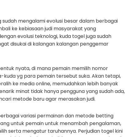
ng sudah mengalami evolusi besar dalam berbagai
kembali ke kebiasaan judi masyarakat yang
ngan evolusi teknologi, kuda togel juga sudah
ngat disukai di kalangan kalangan penggemar
 bentuk nyata, di mana pemain memilih nomor
uda yg para pemain tersebut suka. Akan tetapi,
eralih ke media online, memudahkan lebih banyak
h menarik minat tidak hanya pengguna yang sudah ada,
cari metode baru agar merasakan judi.
berbagai variasi permainan dan metode betting
luang untuk pemain untuk menambah pengalaman,
ih serta mengatur taruhannya. Perjudian togel kini