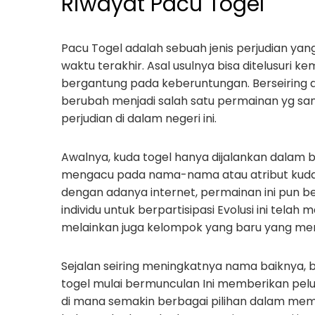
Riwayat Pacu Togel
Pacu Togel adalah sebuah jenis perjudian ya
waktu terakhir. Asal usulnya bisa ditelusuri 
bergantung pada keberuntungan. Berseiring de
berubah menjadi salah satu permainan yg sa
perjudian di dalam negeri ini.
Awalnya, kuda togel hanya dijalankan dalam
mengacu pada nama-nama atau atribut kuda-k
dengan adanya internet, permainan ini pun b
individu untuk berpartisipasi Evolusi ini tela
melainkan juga kelompok yang baru yang men
Sejalan seiring meningkatnya nama baiknya, 
togel mulai bermunculan Ini memberikan pe
di mana semakin berbagai pilihan dalam memil