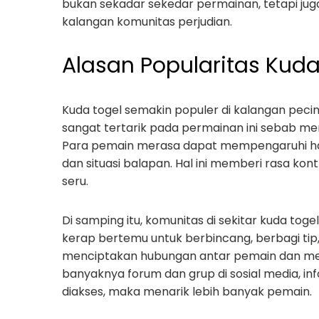
bukan sekadar sekedar permainan, tetapi ju
kalangan komunitas perjudian.
Alasan Popularitas Kuda
Kuda togel semakin populer di kalangan pecin
sangat tertarik pada permainan ini sebab me
Para pemain merasa dapat mempengaruhi hasi
dan situasi balapan. Hal ini memberi rasa kon
seru.
Di samping itu, komunitas di sekitar kuda toge
kerap bertemu untuk berbincang, berbagi tip, d
menciptakan hubungan antar pemain dan m
banyaknya forum dan grup di sosial media, i
diakses, maka menarik lebih banyak pemain.