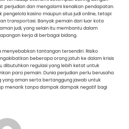
 perjudian dan mengalami kenaikan pendapatan.
pengelola kasino maupun situs judi online, tetapi
 dan transportasi. Banyak pemain dari luar kota
laman judi, yang selain itu membantu dalam
pangan kerja di berbagai bidang.
uga menyebabkan tantangan tersendiri. Risiko
ngakibatkan beberapa orang jatuh ke dalam krisis
, dibutuhkan regulasi yang lebih ketat untuk
an para pemain. Dunia perjudian perlu berusaha
yang aman serta bertanggung jawab untuk
etap menarik tanpa dampak dampak negatif bagi