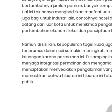
bertambahnya jumlah pemain, banyak tempat
Hal ini tak hanya menghadirkan manfaat untuk 
juga bagi untuk industri lain, contohnya hotel
datang dari luar kota untuk menikmati penga
pertumbuhan ekonomi lokal dan penciptaan la
Namun, di sisi lain, kepopuleran togel kuda j
terjerumus dalam judi semakin meningkat, me
keuangan karena permainan ini. Di samping itu
menjaga integritas permainan dan mengamank
menciptakan menyediakan pengalaman yang 
memastikan bahwa hiburan ini hiburan ini t
publik.