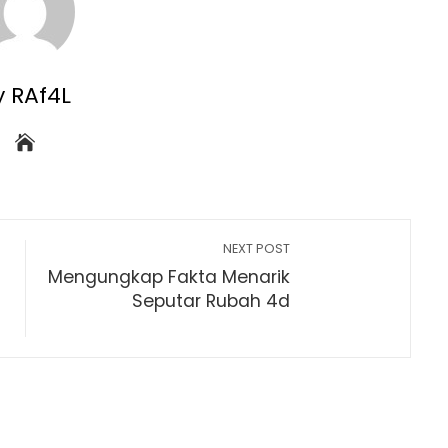
y RAf4L
NEXT POST
Mengungkap Fakta Menarik
Seputar Rubah 4d