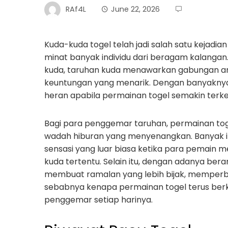
RAf4L
June 22, 2026
Kuda-kuda togel telah jadi salah satu kejadi
minat banyak individu dari beragam kalanga
kuda, taruhan kuda menawarkan gabungan an
keuntungan yang menarik. Dengan banyaknya 
heran apabila permainan togel semakin terkena
Bagi para penggemar taruhan, permainan toge
wadah hiburan yang menyenangkan. Banyak in
sensasi yang luar biasa ketika para pemain
kuda tertentu. Selain itu, dengan adanya ber
membuat ramalan yang lebih bijak, memperbe
sebabnya kenapa permainan togel terus b
penggemar setiap harinya.