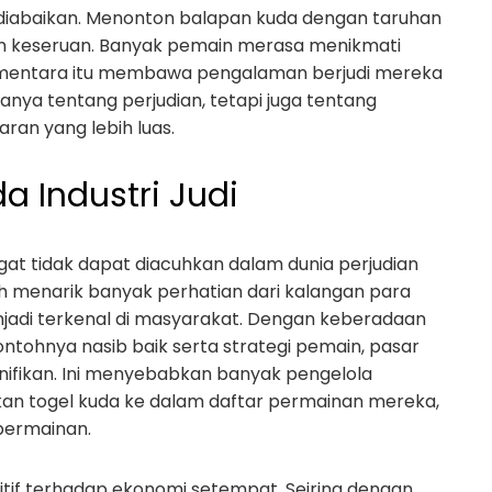
t diabaikan. Menonton balapan kuda dengan taruhan
n keseruan. Banyak pemain merasa menikmati
sementara itu membawa pengalaman berjudi mereka
hanya tentang perjudian, tetapi juga tentang
ran yang lebih luas.
 Industri Judi
at tidak dapat diacuhkan dalam dunia perjudian
h menarik banyak perhatian dari kalangan para
jadi terkenal di masyarakat. Dengan keberadaan
ntohnya nasib baik serta strategi pemain, pasar
ifikan. Ini menyebabkan banyak pengelola
an togel kuda ke dalam daftar permainan mereka,
permainan.
tif terhadap ekonomi setempat. Seiring dengan