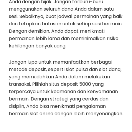
Anda dengan bijak. Jangan terburu-buru
menggunakan seluruh dana Anda dalam satu
sesi. Sebaiknya, buat jadwal permainan yang baik
dan tetapkan batasan untuk setiap sesi bermain.
Dengan demikian, Anda dapat menikmati
permainan lebih lama dan meminimalkan risiko
kehilangan banyak uang.
Jangan lupa untuk memanfaatkan berbagai
metode deposit, seperti slot pulsa dan slot dana,
yang memudahkan Anda dalam melakukan
transaksi. Pilihlah situs deposit 5000 yang
terpercaya untuk keamanan dan kenyamanan
bermain. Dengan strategi yang cerdas dan
disiplin, Anda bisa menikmati pengalaman
bermain slot online dengan lebih menyenangkan.