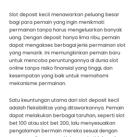
Slot deposit kecil menawarkan peluang besar
bagi para pemain yang ingin menikmati
permainan tanpa harus mengeluarkan banyak
uang. Dengan deposit hanya lima ribu, pemain
dapat mengakses berbagai jenis permainan slot
yang menarik. Ini memungkinkan pemain baru
untuk mencoba peruntungannya di dunia slot
online tanpa risiko finansial yang tinggi, dan
kesempatan yang baik untuk memahami
mekanisme permainan.
Satu keuntungan utama dari slot deposit kecil
adalah fleksibilitas yang ditawarkannya. Pemain
dapat melakukan berbagai taruhan, seperti slot
bet 100 atau slot bet 200, lalu menyesuaikan
pengalaman bermain mereka sesuai dengan