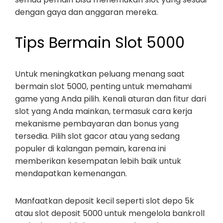
dengan gaya dan anggaran mereka.
Tips Bermain Slot 5000
Untuk meningkatkan peluang menang saat
bermain slot 5000, penting untuk memahami
game yang Anda pilih. Kenali aturan dan fitur dari
slot yang Anda mainkan, termasuk cara kerja
mekanisme pembayaran dan bonus yang
tersedia. Pilih slot gacor atau yang sedang
populer di kalangan pemain, karena ini
memberikan kesempatan lebih baik untuk
mendapatkan kemenangan.
Manfaatkan deposit kecil seperti slot depo 5k
atau slot deposit 5000 untuk mengelola bankroll