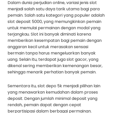
Dalam dunia perjudian online, variasi jenis slot
menjadi salah satu daya tarik utama bagi para
pemain. Salah satu kategori yang populer adalah
slot deposit 5000, yang memungkinkan pemain
untuk memulai permainan dengan modal yang
terjangkau. Slot ini banyak diminati karena
memberikan kesempatan bagi pemain dengan
anggaran kecil untuk merasakan sensasi
bermain tanpa harus mengeluarkan banyak
uang. Selain itu, terdapat juga slot gacor, yang
dikenal sering memberikan kemenangan besar,
sehingga menarik perhatian banyak pemain.
Sementara itu, slot depo 5k menjadi pilihan lain
yang menawarkan kemudahan dalam proses
deposit. Dengan jumlah minimal deposit yang
rendah, pemain dapat dengan cepat
berpartisipasi dalam berbagai permainan.