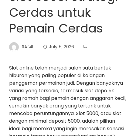
Cerdas untuk
Pemain Cerdas
RAf4L
July 5, 2026
Slot online telah menjadi salah satu bentuk
hiburan yang paling populer di kalangan
penggemar permainan judi. Dengan banyaknya
variasi yang tersedia, termasuk slot depo 5k
yang ramah bagi pemain dengan anggaran kecil,
semakin banyak orang yang tertarik untuk
mencoba peruntungannya. Slot 5000, atau slot
dengan minimal deposit 5000, adalah pilihan
ideal bagi mereka yang ingin merasakan sensasi