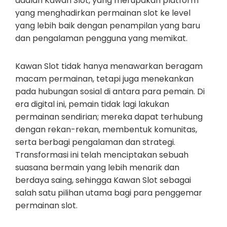
adalah Kawan Slot, yang merupakan platform
yang menghadirkan permainan slot ke level
yang lebih baik dengan penampilan yang baru
dan pengalaman pengguna yang memikat.
Kawan Slot tidak hanya menawarkan beragam
macam permainan, tetapi juga menekankan
pada hubungan sosial di antara para pemain. Di
era digital ini, pemain tidak lagi lakukan
permainan sendirian; mereka dapat terhubung
dengan rekan-rekan, membentuk komunitas,
serta berbagi pengalaman dan strategi.
Transformasi ini telah menciptakan sebuah
suasana bermain yang lebih menarik dan
berdaya saing, sehingga Kawan Slot sebagai
salah satu pilihan utama bagi para penggemar
permainan slot.