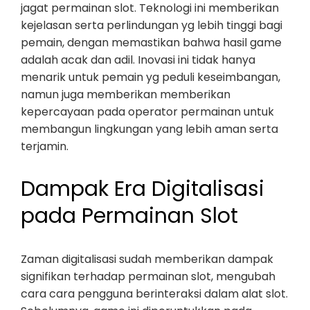
jagat permainan slot. Teknologi ini memberikan
kejelasan serta perlindungan yg lebih tinggi bagi
pemain, dengan memastikan bahwa hasil game
adalah acak dan adil. Inovasi ini tidak hanya
menarik untuk pemain yg peduli keseimbangan,
namun juga memberikan memberikan
kepercayaan pada operator permainan untuk
membangun lingkungan yang lebih aman serta
terjamin.
Dampak Era Digitalisasi
pada Permainan Slot
Zaman digitalisasi sudah memberikan dampak
signifikan terhadap permainan slot, mengubah
cara cara pengguna berinteraksi dalam alat slot.