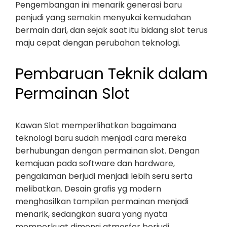
Pengembangan ini menarik generasi baru
penjudi yang semakin menyukai kemudahan
bermain dari, dan sejak saat itu bidang slot terus
maju cepat dengan perubahan teknologi.
Pembaruan Teknik dalam
Permainan Slot
Kawan Slot memperlihatkan bagaimana
teknologi baru sudah menjadi cara mereka
berhubungan dengan permainan slot. Dengan
kemajuan pada software dan hardware,
pengalaman berjudi menjadi lebih seru serta
melibatkan. Desain grafis yg modern
menghasilkan tampilan permainan menjadi
menarik, sedangkan suara yang nyata
memperkuat dimensi atmosfer berjudi,