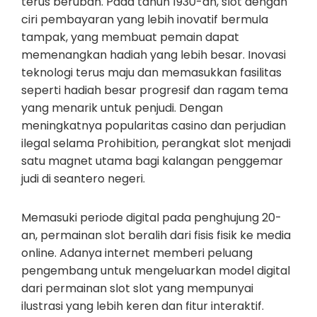
terus berubah. Pada tahun 1930-an, slot dengan
ciri pembayaran yang lebih inovatif bermula
tampak, yang membuat pemain dapat
memenangkan hadiah yang lebih besar. Inovasi
teknologi terus maju dan memasukkan fasilitas
seperti hadiah besar progresif dan ragam tema
yang menarik untuk penjudi. Dengan
meningkatnya popularitas casino dan perjudian
ilegal selama Prohibition, perangkat slot menjadi
satu magnet utama bagi kalangan penggemar
judi di seantero negeri.
Memasuki periode digital pada penghujung 20-
an, permainan slot beralih dari fisis fisik ke media
online. Adanya internet memberi peluang
pengembang untuk mengeluarkan model digital
dari permainan slot slot yang mempunyai
ilustrasi yang lebih keren dan fitur interaktif.