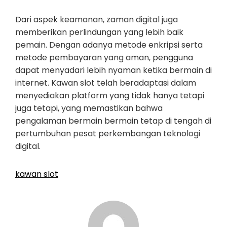
Dari aspek keamanan, zaman digital juga
memberikan perlindungan yang lebih baik
pemain. Dengan adanya metode enkripsi serta
metode pembayaran yang aman, pengguna
dapat menyadari lebih nyaman ketika bermain di
internet. Kawan slot telah beradaptasi dalam
menyediakan platform yang tidak hanya tetapi
juga tetapi, yang memastikan bahwa
pengalaman bermain bermain tetap di tengah di
pertumbuhan pesat perkembangan teknologi
digital.
kawan slot