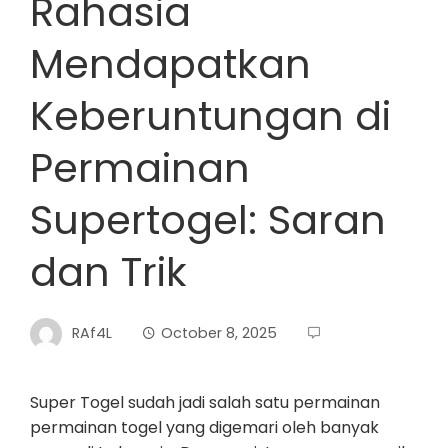
Rahasia
Mendapatkan
Keberuntungan di
Permainan
Supertogel: Saran
dan Trik
RAf4L
October 8, 2025
Super Togel sudah jadi salah satu permainan
permainan togel yang digemari oleh banyak