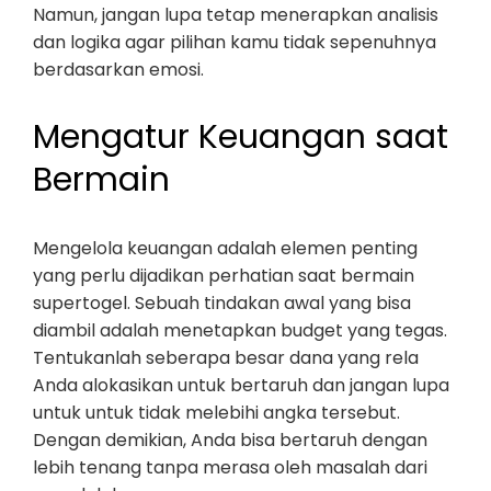
Namun, jangan lupa tetap menerapkan analisis
dan logika agar pilihan kamu tidak sepenuhnya
berdasarkan emosi.
Mengatur Keuangan saat
Bermain
Mengelola keuangan adalah elemen penting
yang perlu dijadikan perhatian saat bermain
supertogel. Sebuah tindakan awal yang bisa
diambil adalah menetapkan budget yang tegas.
Tentukanlah seberapa besar dana yang rela
Anda alokasikan untuk bertaruh dan jangan lupa
untuk untuk tidak melebihi angka tersebut.
Dengan demikian, Anda bisa bertaruh dengan
lebih tenang tanpa merasa oleh masalah dari