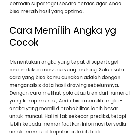
bermain supertogel secara cerdas agar Anda
bisa meraih hasil yang optimal.
Cara Memilih Angka yg
Cocok
Menentukan angka yang tepat di supertogel
memerlukan rencana yang matang. Salah satu
cara yang bisa kamu gunakan adalah dengan
menganalisis data hasil drawing sebelumnya.
Dengan cara melihat pola atau tren dari numeral
yang kerap muncul, Anda bisa memilih angka-
angka yang memiliki probabilitas lebih besar
untuk muncul. Hal ini tak sekedar prediksi, tetapi
lebih kepada memanfaatkan informasi tersedia
untuk membuat keputusan lebih baik.