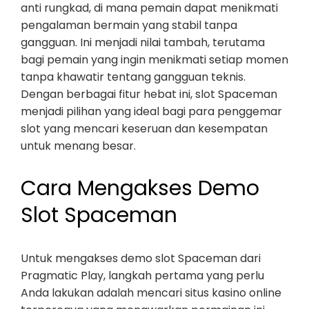
anti rungkad, di mana pemain dapat menikmati
pengalaman bermain yang stabil tanpa
gangguan. Ini menjadi nilai tambah, terutama
bagi pemain yang ingin menikmati setiap momen
tanpa khawatir tentang gangguan teknis.
Dengan berbagai fitur hebat ini, slot Spaceman
menjadi pilihan yang ideal bagi para penggemar
slot yang mencari keseruan dan kesempatan
untuk menang besar.
Cara Mengakses Demo
Slot Spaceman
Untuk mengakses demo slot Spaceman dari
Pragmatic Play, langkah pertama yang perlu
Anda lakukan adalah mencari situs kasino online