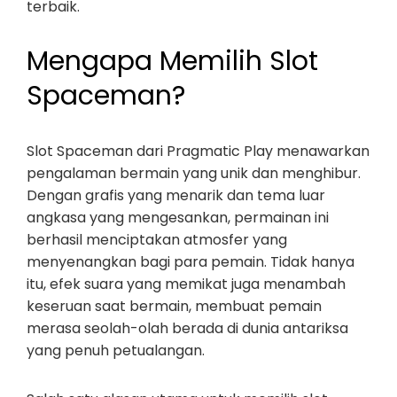
terbaik.
Mengapa Memilih Slot
Spaceman?
Slot Spaceman dari Pragmatic Play menawarkan
pengalaman bermain yang unik dan menghibur.
Dengan grafis yang menarik dan tema luar
angkasa yang mengesankan, permainan ini
berhasil menciptakan atmosfer yang
menyenangkan bagi para pemain. Tidak hanya
itu, efek suara yang memikat juga menambah
keseruan saat bermain, membuat pemain
merasa seolah-olah berada di dunia antariksa
yang penuh petualangan.