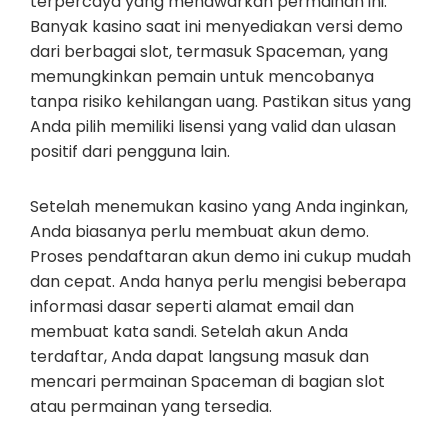
terpercaya yang menawarkan permainan ini.
Banyak kasino saat ini menyediakan versi demo
dari berbagai slot, termasuk Spaceman, yang
memungkinkan pemain untuk mencobanya
tanpa risiko kehilangan uang. Pastikan situs yang
Anda pilih memiliki lisensi yang valid dan ulasan
positif dari pengguna lain.
Setelah menemukan kasino yang Anda inginkan,
Anda biasanya perlu membuat akun demo.
Proses pendaftaran akun demo ini cukup mudah
dan cepat. Anda hanya perlu mengisi beberapa
informasi dasar seperti alamat email dan
membuat kata sandi. Setelah akun Anda
terdaftar, Anda dapat langsung masuk dan
mencari permainan Spaceman di bagian slot
atau permainan yang tersedia.