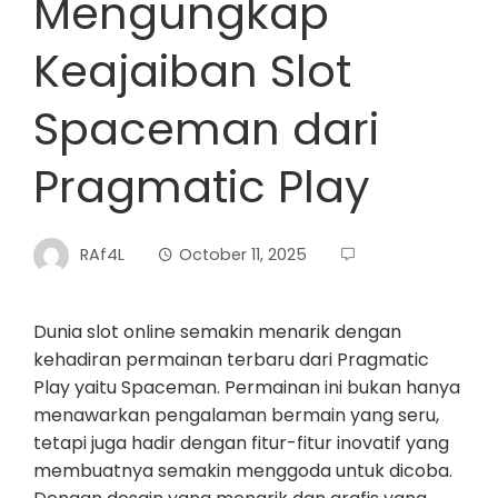
Mengungkap
Keajaiban Slot
Spaceman dari
Pragmatic Play
RAf4L
October 11, 2025
Dunia slot online semakin menarik dengan
kehadiran permainan terbaru dari Pragmatic
Play yaitu Spaceman. Permainan ini bukan hanya
menawarkan pengalaman bermain yang seru,
tetapi juga hadir dengan fitur-fitur inovatif yang
membuatnya semakin menggoda untuk dicoba.