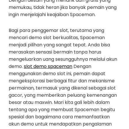
Dengan desain yang menarik dan grafis yang
memukau, tidak heran jika banyak pemain yang
ingin menjelajahi keajaiban Spaceman.
Bagi para penggemar slot, terutama yang
mencari demo slot berkualitas, Spaceman
menjadi pilihan yang sangat tepat. Anda bisa
merasakan sensasi bermain tanpa harus
mengeluarkan uang sesungguhnya melalui akun
demo.
slot demo spaceman
Dengan
menggunakan demo slot ini, pemain dapat
mengeksplorasi berbagai fitur dan mekanisme
permainan, termasuk yang dikenal sebagai slot
gacor, yang memberikan peluang kemenangan
besar atau maxwin. Mari kita gali lebih dalam
tentang apa yang membuat Spaceman begitu
spesial dan bagaimana cara memanfaatkan
akun demo untuk mendapatkan pengalaman