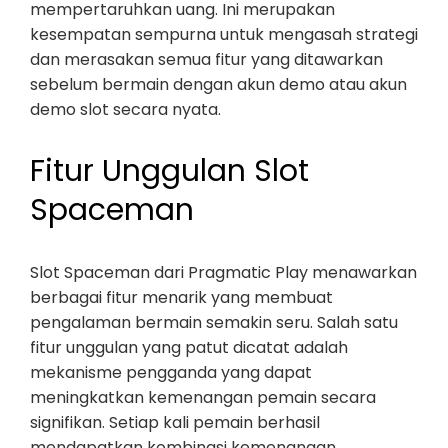
mempertaruhkan uang. Ini merupakan
kesempatan sempurna untuk mengasah strategi
dan merasakan semua fitur yang ditawarkan
sebelum bermain dengan akun demo atau akun
demo slot secara nyata.
Fitur Unggulan Slot
Spaceman
Slot Spaceman dari Pragmatic Play menawarkan
berbagai fitur menarik yang membuat
pengalaman bermain semakin seru. Salah satu
fitur unggulan yang patut dicatat adalah
mekanisme pengganda yang dapat
meningkatkan kemenangan pemain secara
signifikan. Setiap kali pemain berhasil
mendapatkan kombinasi kemenangan,