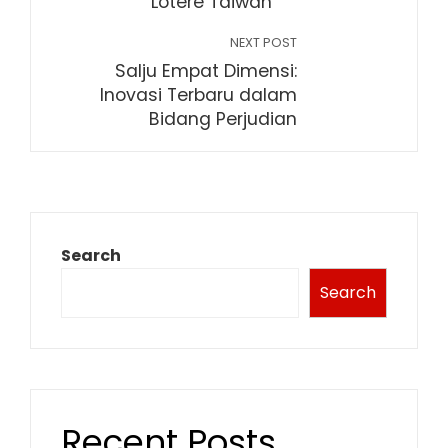
Lotere Taiwan
NEXT POST
Salju Empat Dimensi:
Inovasi Terbaru dalam
Bidang Perjudian
Search
Search
Recent Posts