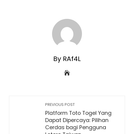
By RAf4L
PREVIOUS POST
Platform Toto Togel Yang
Dapat Dipercaya: Pilihan
Cerdas bagi Pengguna