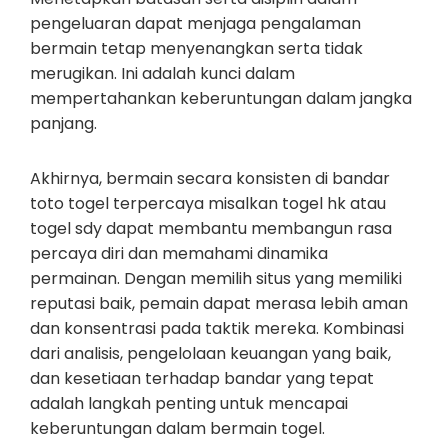
pengeluaran dapat menjaga pengalaman
bermain tetap menyenangkan serta tidak
merugikan. Ini adalah kunci dalam
mempertahankan keberuntungan dalam jangka
panjang.
Akhirnya, bermain secara konsisten di bandar
toto togel terpercaya misalkan togel hk atau
togel sdy dapat membantu membangun rasa
percaya diri dan memahami dinamika
permainan. Dengan memilih situs yang memiliki
reputasi baik, pemain dapat merasa lebih aman
dan konsentrasi pada taktik mereka. Kombinasi
dari analisis, pengelolaan keuangan yang baik,
dan kesetiaan terhadap bandar yang tepat
adalah langkah penting untuk mencapai
keberuntungan dalam bermain togel.