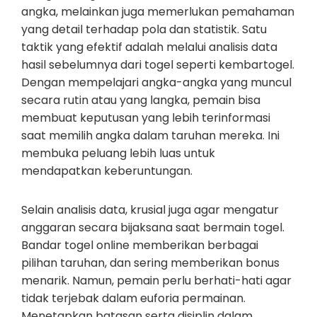
angka, melainkan juga memerlukan pemahaman
yang detail terhadap pola dan statistik. Satu
taktik yang efektif adalah melalui analisis data
hasil sebelumnya dari togel seperti kembartogel.
Dengan mempelajari angka-angka yang muncul
secara rutin atau yang langka, pemain bisa
membuat keputusan yang lebih terinformasi
saat memilih angka dalam taruhan mereka. Ini
membuka peluang lebih luas untuk
mendapatkan keberuntungan.
Selain analisis data, krusial juga agar mengatur
anggaran secara bijaksana saat bermain togel.
Bandar togel online memberikan berbagai
pilihan taruhan, dan sering memberikan bonus
menarik. Namun, pemain perlu berhati-hati agar
tidak terjebak dalam euforia permainan.
Menetapkan batasan serta disiplin dalam