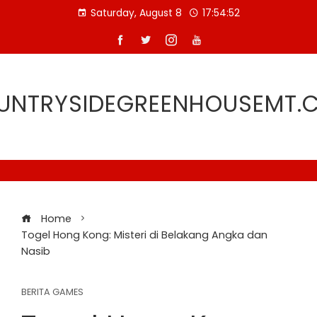
Skip
Saturday, August 8
17:54:52
to
content
UNTRYSIDEGREENHOUSEMT.
Home
Togel Hong Kong: Misteri di Belakang Angka dan
Nasib
BERITA GAMES