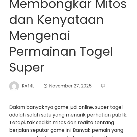
Membongkar Mitos
dan Kenyataan
Mengenai
Permainan Togel
Super
RAf4L
November 27, 2025
Dalam banyaknya game judi online, super togel
adalah salah satu yang menarik perhatian publik.
Tetapi, tak sedikit mitos dan realita tentang
berjalan seputar game ini. Banyak pemain yang