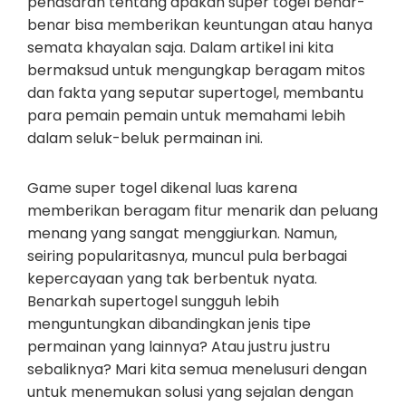
penasaran tentang apakah super togel benar-
benar bisa memberikan keuntungan atau hanya
semata khayalan saja. Dalam artikel ini kita
bermaksud untuk mengungkap beragam mitos
dan fakta yang seputar supertogel, membantu
para pemain pemain untuk memahami lebih
dalam seluk-beluk permainan ini.
Game super togel dikenal luas karena
memberikan beragam fitur menarik dan peluang
menang yang sangat menggiurkan. Namun,
seiring popularitasnya, muncul pula berbagai
kepercayaan yang tak berbentuk nyata.
Benarkah supertogel sungguh lebih
menguntungkan dibandingkan jenis tipe
permainan yang lainnya? Atau justru justru
sebaliknya? Mari kita semua menelusuri dengan
untuk menemukan solusi yang sejalan dengan