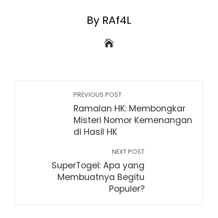
By RAf4L
PREVIOUS POST
Ramalan HK: Membongkar
Misteri Nomor Kemenangan
di Hasil HK
NEXT POST
SuperTogel: Apa yang
Membuatnya Begitu
Populer?