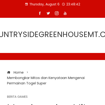
Skip
Thursday, August 6
23:48:42
to
content
UNTRYSIDEGREENHOUSEMT.
Home
Membongkar Mitos dan Kenyataan Mengenai
Permainan Togel Super
BERITA GAMES