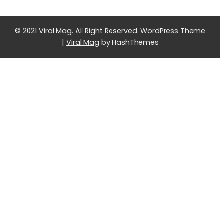
© 2021 Viral Mag. All Right Reserved.
WordPress Theme
|
Viral Mag
by HashThemes