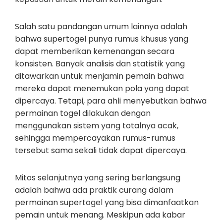
Salah satu pandangan umum lainnya adalah
bahwa supertogel punya rumus khusus yang
dapat memberikan kemenangan secara
konsisten. Banyak analisis dan statistik yang
ditawarkan untuk menjamin pemain bahwa
mereka dapat menemukan pola yang dapat
dipercaya. Tetapi, para ahli menyebutkan bahwa
permainan togel dilakukan dengan
menggunakan sistem yang totalnya acak,
sehingga mempercayakan rumus-rumus
tersebut sama sekali tidak dapat dipercaya.
Mitos selanjutnya yang sering berlangsung
adalah bahwa ada praktik curang dalam
permainan supertogel yang bisa dimanfaatkan
pemain untuk menang. Meskipun ada kabar