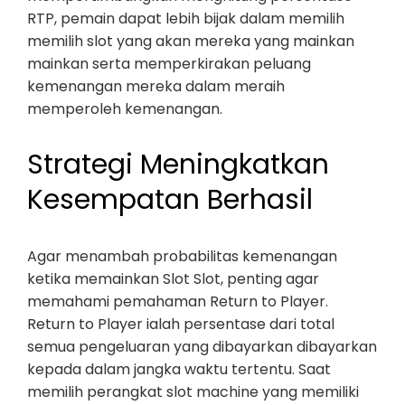
RTP, pemain dapat lebih bijak dalam memilih
memilih slot yang akan mereka yang mainkan
mainkan serta memperkirakan peluang
kemenangan mereka dalam meraih
memperoleh kemenangan.
Strategi Meningkatkan
Kesempatan Berhasil
Agar menambah probabilitas kemenangan
ketika memainkan Slot Slot, penting agar
memahami pemahaman Return to Player.
Return to Player ialah persentase dari total
semua pengeluaran yang dibayarkan dibayarkan
kepada dalam jangka waktu tertentu. Saat
memilih perangkat slot machine yang memiliki