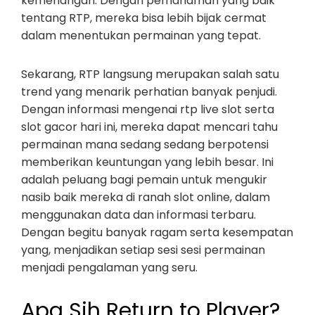
kemenangan. Dengan pemahaman yang baik
tentang RTP, mereka bisa lebih bijak cermat
dalam menentukan permainan yang tepat.
Sekarang, RTP langsung merupakan salah satu
trend yang menarik perhatian banyak penjudi.
Dengan informasi mengenai rtp live slot serta
slot gacor hari ini, mereka dapat mencari tahu
permainan mana sedang sedang berpotensi
memberikan keuntungan yang lebih besar. Ini
adalah peluang bagi pemain untuk mengukir
nasib baik mereka di ranah slot online, dalam
menggunakan data dan informasi terbaru.
Dengan begitu banyak ragam serta kesempatan
yang, menjadikan setiap sesi sesi permainan
menjadi pengalaman yang seru.
Apa Sih Return to Player?