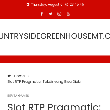
Skip
Thursday, August 6
23:45:45
to
content
UNTRYSIDEGREENHOUSEMT.
Home
Slot RTP Pragmatic: Takdir yang Bisa Diukir
BERITA GAMES
Slot RTP Pragmatic: