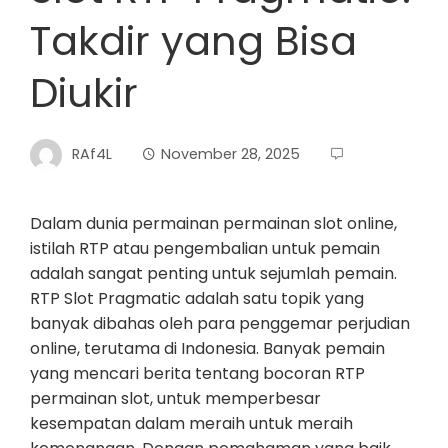
Takdir yang Bisa
Diukir
RAf4L
November 28, 2025
Dalam dunia permainan permainan slot online,
istilah RTP atau pengembalian untuk pemain
adalah sangat penting untuk sejumlah pemain.
RTP Slot Pragmatic adalah satu topik yang
banyak dibahas oleh para penggemar perjudian
online, terutama di Indonesia. Banyak pemain
yang mencari berita tentang bocoran RTP
permainan slot, untuk memperbesar
kesempatan dalam meraih untuk meraih