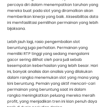
percaya diri dalam menempatkan taruhan yang
mereka buat pada slot yang diramalkan akan
memberikan kinerja yang baik. Aksesibilitas data
ini memfasilitasi pemilihan permainan yang lebih
bijaksana.
Lebih jauh lagi, rasio pengembalian slot
beruntung juga perhatian. Permainan yang
memiliki RTP tinggi yang sedang mengalami
gacor sering dilihat oleh para judi sebab
kesempatan keberhasilan yang lebih besar. Hari
ini, banyak analisis dan analisis yang dilakukan
dalam rangka menemukan slot yang mana yang
kini beruntung. Pemain yang aktif mencari-cari
permainan yang beruntung saat ini dalam
rangka meningkatkan peluang mereka meraih
profit, yang menjadikan tren ini kian penuh daya