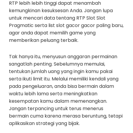
RTP lebih lebih tinggi dapat menambah
kemungkinan kesuksesan Anda. Jangan lupa
untuk mencari data tentang RTP Slot Slot
Pragmatic serta list slot gacor gacor paling baru,
agar anda dapat memilih game yang
memberikan peluang terbaik.
Tak hanya itu, menyusun anggaran permainan
sangatlah penting. Sebelumnya memulai,
tentukan jumlah uang yang ingin kamu pakai
serta ikuti limit itu. Melalui memiliki kendali yang
pada pengeluaran, anda bisa bermain dalam
waktu lebih lama serta meningkatkan
kesempatan kamu dalam memenangkan.
Jangan terpancing untuk terus menerus
bermain cuma karena merasa beruntung, tetapi
aplikasikan strategi yang bijak.