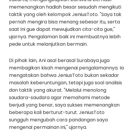
memenangkan hadiah besar sesudah mengikuti
taktik yang oleh kelompok JeniusToto. "Saya tak
pernah mengira bisa menang sebesar itu, serta
saat ini gue dapat mewujudkan cita-cita gue,"
ujarnya. Pengalaman baik ini membuatnya lebih
pede untuk melanjutkan bermain.
Di pihak lain, Ani asal berasal Surabaya juga
membagikan kisah mengenai pengalamannya. Ia
mengatakan bahwa JeniusToto bukan sekadar
masalah keberuntungan, tetapi juga soal analisis
dan taktik yang akurat. "Melalui menolong
saudara-saudara agar memahami metode
berjudi yang benar, saya sukses memenangkan
beberapa kali berturut-turut. JeniusToto
sungguh mengubah cara pandangan saya
mengenai permainan ini," ujarnya.