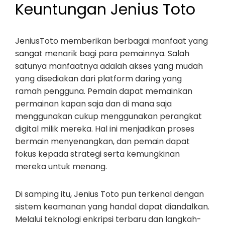
Keuntungan Jenius Toto
JeniusToto memberikan berbagai manfaat yang
sangat menarik bagi para pemainnya. Salah
satunya manfaatnya adalah akses yang mudah
yang disediakan dari platform daring yang
ramah pengguna. Pemain dapat memainkan
permainan kapan saja dan di mana saja
menggunakan cukup menggunakan perangkat
digital milik mereka. Hal ini menjadikan proses
bermain menyenangkan, dan pemain dapat
fokus kepada strategi serta kemungkinan
mereka untuk menang.
Di samping itu, Jenius Toto pun terkenal dengan
sistem keamanan yang handal dapat diandalkan.
Melalui teknologi enkripsi terbaru dan langkah-