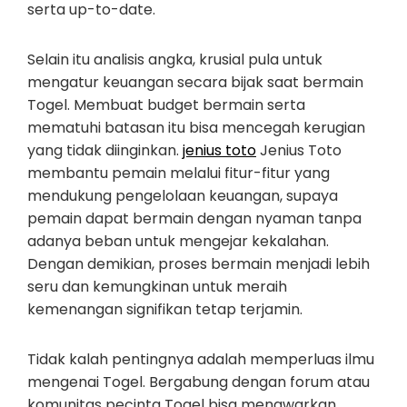
serta up-to-date.
Selain itu analisis angka, krusial pula untuk
mengatur keuangan secara bijak saat bermain
Togel. Membuat budget bermain serta
mematuhi batasan itu bisa mencegah kerugian
yang tidak diinginkan.
jenius toto
Jenius Toto
membantu pemain melalui fitur-fitur yang
mendukung pengelolaan keuangan, supaya
pemain dapat bermain dengan nyaman tanpa
adanya beban untuk mengejar kekalahan.
Dengan demikian, proses bermain menjadi lebih
seru dan kemungkinan untuk meraih
kemenangan signifikan tetap terjamin.
Tidak kalah pentingnya adalah memperluas ilmu
mengenai Togel. Bergabung dengan forum atau
komunitas pecinta Togel bisa menawarkan