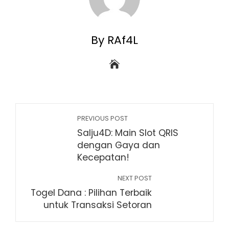
By RAf4L
PREVIOUS POST
Salju4D: Main Slot QRIS
dengan Gaya dan
Kecepatan!
NEXT POST
Togel Dana : Pilihan Terbaik
untuk Transaksi Setoran