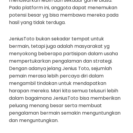
menawarkan lebih dari sekadar game biasa.
Pada platform ini, anggota dapat menemukan
potensi besar yg bisa membawa mereka pada
hasil yang tidak terduga.
JeniusToto bukan sekadar tempat untuk
bermain, tetapi juga adalah masyarakat yg
menyokong beberapa partisipan dalam usaha
mempertukarkan pengalaman dan strategi.
Dengan adanya jelang Jenius Toto, sejumlah
pemain merasa lebih percaya diri dalam
mengambil tindakan untuk mendapatkan
harapan mereka. Mari kita semua telusuri lebih
dalam bagaimana JeniusToto bisa memberikan
peluang menang besar serta membuat
pengalaman bermain semakin menguntungkan
dan menguntungkan.