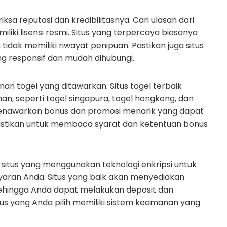
ksa reputasi dan kredibilitasnya. Cari ulasan dari
liki lisensi resmi. Situs yang terpercaya biasanya
idak memiliki riwayat penipuan. Pastikan juga situs
 responsif dan mudah dihubungi.
inan togel yang ditawarkan. Situs togel terbaik
n, seperti togel singapura, togel hongkong, dan
g menawarkan bonus dan promosi menarik yang dapat
stikan untuk membaca syarat dan ketentuan bonus
h situs yang menggunakan teknologi enkripsi untuk
yaran Anda. Situs yang baik akan menyediakan
hingga Anda dapat melakukan deposit dan
tus yang Anda pilih memiliki sistem keamanan yang