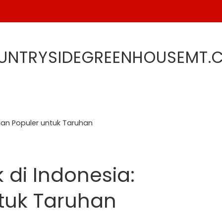
UNTRYSIDEGREENHOUSEMT.
lihan Populer untuk Taruhan
k di Indonesia:
ntuk Taruhan