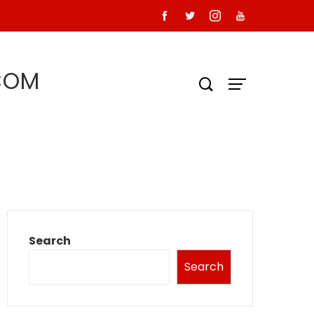
COM
Search
Search