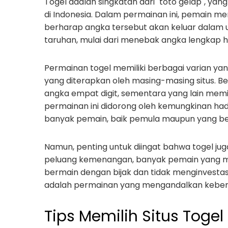
Togel adalah singkatan dari "toto gelap", y
di Indonesia. Dalam permainan ini, pemain me
berharap angka tersebut akan keluar dalam u
taruhan, mulai dari menebak angka lengkap h
Permainan togel memiliki berbagai varian ya
yang diterapkan oleh masing-masing situs. B
angka empat digit, sementara yang lain memili
permainan ini didorong oleh kemungkinan had
banyak pemain, baik pemula maupun yang b
Namun, penting untuk diingat bahwa togel jug
peluang kemenangan, banyak pemain yang men
bermain dengan bijak dan tidak menginvestas
adalah permainan yang mengandalkan keberunt
Tips Memilih Situs Togel