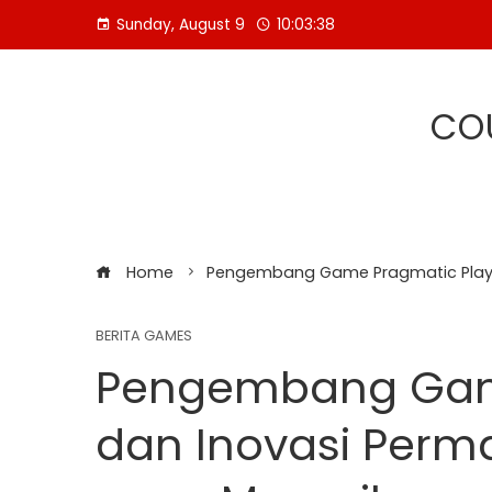
Skip
Sunday, August 9
10:03:38
to
content
CO
Home
Pengembang Game Pragmatic Play 
BERITA GAMES
Pengembang Gam
dan Inovasi Perm