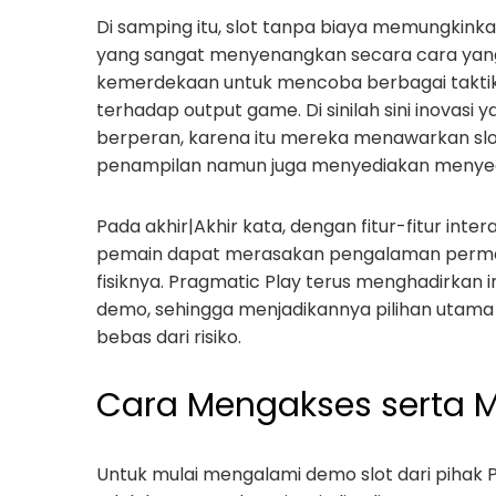
Di samping itu, slot tanpa biaya memungkin
yang sangat menyenangkan secara cara yang
kemerdekaan untuk mencoba berbagai taktik
terhadap output game. Di sinilah sini inovasi
berperan, karena itu mereka menawarkan slo
penampilan namun juga menyediakan menye
Pada akhir|Akhir kata, dengan fitur-fitur inte
pemain dapat merasakan pengalaman permai
fisiknya. Pragmatic Play terus menghadirkan 
demo, sehingga menjadikannya pilihan utama
bebas dari risiko.
Cara Mengakses serta 
Untuk mulai mengalami demo slot dari pihak 