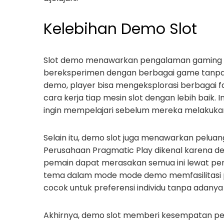
Kelebihan Demo Slot
Slot demo menawarkan pengalaman gaming ya
bereksperimen dengan berbagai game tanpa 
demo, player bisa mengeksplorasi berbagai f
cara kerja tiap mesin slot dengan lebih baik
ingin mempelajari sebelum mereka melakukan
Selain itu, demo slot juga menawarkan pelua
Perusahaan Pragmatic Play dikenal karena de
pemain dapat merasakan semua ini lewat pe
tema dalam mode mode demo memfasilitasi p
cocok untuk preferensi individu tanpa adany
Akhirnya, demo slot memberi kesempatan pe