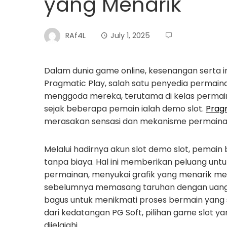
yang Menarik
RAf4L
July 1, 2025
Dalam dunia game online, kesenangan serta i
Pragmatic Play, salah satu penyedia permai
menggoda mereka, terutama di kelas permainan
sejak beberapa pemain ialah demo slot.
Prag
merasakan sensasi dan mekanisme permainan s
Melalui hadirnya akun slot demo slot, pemai
tanpa biaya. Hal ini memberikan peluang untu
permainan, menyukai grafik yang menarik m
sebelumnya memasang taruhan dengan uang re
bagus untuk menikmati proses bermain yang 
dari kedatangan PG Soft, pilihan game slot ya
dijelajahi.