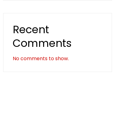
Recent
Comments
No comments to show.