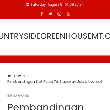
Skip
Saturday, August 8
09:37:35
to
content
UNTRYSIDEGREENHOUSEMT.
Home
Pembandingan Slot Pulsa Tri: Siapakah Juara Utama?
BERITA GAMES
Pembandingan