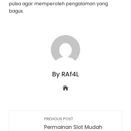
pulsa agar memperoleh pengalaman yang
bagus.
By RAf4L
PREVIOUS POST
Permainan Slot Mudah