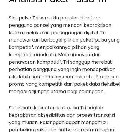
Slot pulsa Tri semakin populer di antara
pengguna ponsel yang mencari kepraktisan
ketika melakukan perdagangan digital. Tri
menawarkan berbagai pilihan paket pulsa yang
kompetitif, menjadikannya pilihan yang
kompetitif di industri. Melalui inovasi dan
penawaran kompetitif, Tri sanggup merebut
perhatian pengguna yang ingin mendapatkan
nilai lebih dari pada layanan pulsa itu. Beberapa
promo yang kompetitif dan paket data fleksibel
menjadi anjungan utama bagi pelanggan.
Salah satu kekuatan slot pulsa Tri adalah
kepraktisan aksesibilitas dan proses transaksi
yang mudah. Pelanggan dapat mengambil
pembelian pulsa dari software resmi maupun