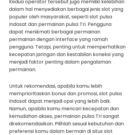
Kedua operator tersebut juga memiliki kelebihan
dalam hal menyediakan berbagai jenis slot yang
populer oleh masyarakat, seperti slot pulsa
Indosat dan permainan pulsa Tri. Pengguna
dapat menikmati berbagai permainan
permainan dengan interface yang ramah
pengguna. Tetapi, penting untuk memperhatikan
kecepatan jaringan dan kestabilan koneksi yang
menjadi faktor penting dalam pengalaman
permainan.
Untuk rekomendasi, apabila kamu lebih
memprioritaskan bonus dan promosi, slot pulsa
Indosat dapat menjadi opsi yang lebih baik.
Namun, apabila kamu mencari kecepatan dan
kemudahan akses, permainan pulsa Tri sangat
direkomendasikan. Pilihlah sesuai kebutuhan dan
preferensi kamu dalam bermain di situs slot