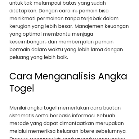
untuk tak melampaui batas yang sudah
ditetapkan. Dengan cara ini, pemain bisa
menikmati permainan tanpa terjebak dalam
kerugian yang lebih besar. Manajemen keuangan
yang optimal membantu menjaga
keseimbangan, dan memberi jalan pemain
bermain dalam waktu yang lebih lama dengan
peluang yang lebih baik.
Cara Menganalisis Angka
Togel
Menilai angka togel memerlukan cara buatan
sistematis serta berbasis informasi. Sebuah
metode yang dapat dimanfaatkan merupakan
melalui memeriksa keluaran lotere sebelumnya.
Dengan menganalisis angka-angka yang sering