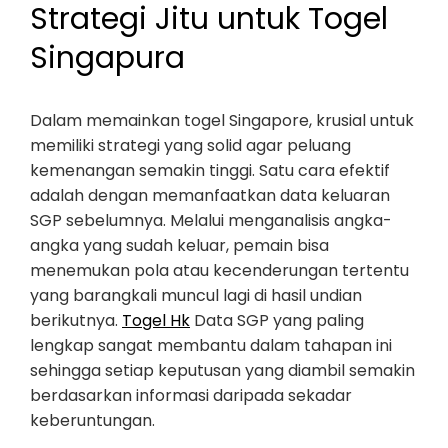
Strategi Jitu untuk Togel
Singapura
Dalam memainkan togel Singapore, krusial untuk
memiliki strategi yang solid agar peluang
kemenangan semakin tinggi. Satu cara efektif
adalah dengan memanfaatkan data keluaran
SGP sebelumnya. Melalui menganalisis angka-
angka yang sudah keluar, pemain bisa
menemukan pola atau kecenderungan tertentu
yang barangkali muncul lagi di hasil undian
berikutnya.
Togel Hk
Data SGP yang paling
lengkap sangat membantu dalam tahapan ini
sehingga setiap keputusan yang diambil semakin
berdasarkan informasi daripada sekadar
keberuntungan.