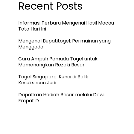
Recent Posts
Informasi Terbaru Mengenai Hasil Macau
Toto Hari Ini
Mengenal Bupatitogel: Permainan yang
Menggoda
Cara Ampuh Pemuda Togel untuk
Memenangkan Rezeki Besar
Togel Singapore: Kunci di Balik
Kesuksesan Judi
Dapatkan Hadiah Besar melalui Dewi
Empat D