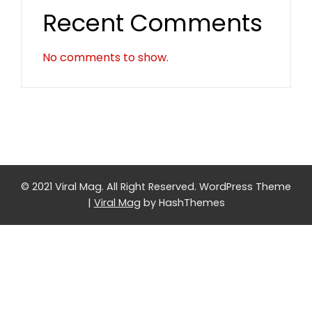
Recent Comments
No comments to show.
© 2021 Viral Mag. All Right Reserved.
WordPress Theme
|
Viral Mag
by HashThemes