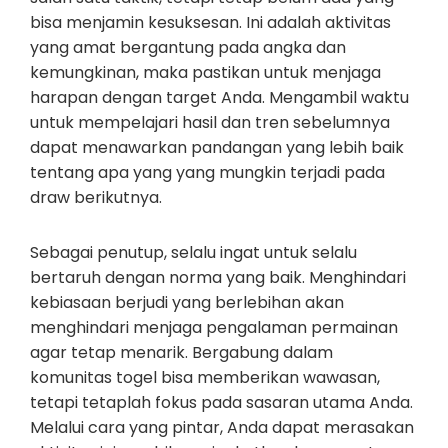
bisa menjamin kesuksesan. Ini adalah aktivitas
yang amat bergantung pada angka dan
kemungkinan, maka pastikan untuk menjaga
harapan dengan target Anda. Mengambil waktu
untuk mempelajari hasil dan tren sebelumnya
dapat menawarkan pandangan yang lebih baik
tentang apa yang yang mungkin terjadi pada
draw berikutnya.
Sebagai penutup, selalu ingat untuk selalu
bertaruh dengan norma yang baik. Menghindari
kebiasaan berjudi yang berlebihan akan
menghindari menjaga pengalaman permainan
agar tetap menarik. Bergabung dalam
komunitas togel bisa memberikan wawasan,
tetapi tetaplah fokus pada sasaran utama Anda.
Melalui cara yang pintar, Anda dapat merasakan