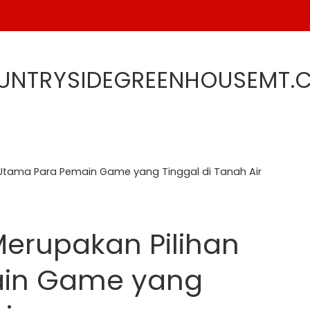
UNTRYSIDEGREENHOUSEMT.
 Utama Para Pemain Game yang Tinggal di Tanah Air
Merupakan Pilihan
ain Game yang