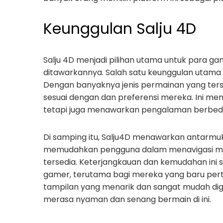
Keunggulan Salju 4D
Salju 4D menjadi pilihan utama untuk para g
ditawarkannya. Salah satu keunggulan utama
Dengan banyaknya jenis permainan yang ter
sesuai dengan dan preferensi mereka. Ini mem
tetapi juga menawarkan pengalaman berbeda
Di samping itu, Salju4D menawarkan antarmuka
memudahkan pengguna dalam menavigasi melal
tersedia. Keterjangkauan dan kemudahan ini
gamer, terutama bagi mereka yang baru per
tampilan yang menarik dan sangat mudah di
merasa nyaman dan senang bermain di ini.