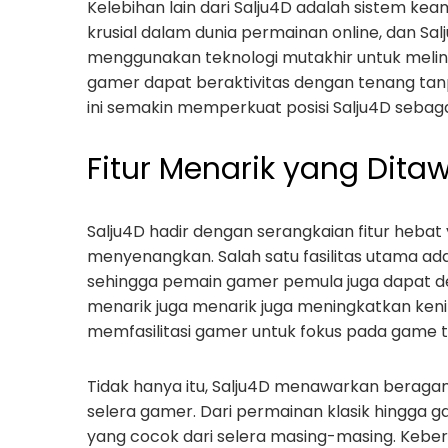
Kelebihan lain dari Salju4D adalah sistem k
krusial dalam dunia permainan online, dan Sal
menggunakan teknologi mutakhir untuk melin
gamer dapat beraktivitas dengan tenang tan
ini semakin memperkuat posisi Salju4D sebagai
Fitur Menarik yang Dita
Salju4D hadir dengan serangkaian fitur heba
menyenangkan. Salah satu fasilitas utama adal
sehingga pemain gamer pemula juga dapat d
menarik juga menarik juga meningkatkan kenik
memfasilitasi gamer untuk fokus pada game ta
Tidak hanya itu, Salju4D menawarkan beraga
selera gamer. Dari permainan klasik hingga
yang cocok dari selera masing-masing. Keber