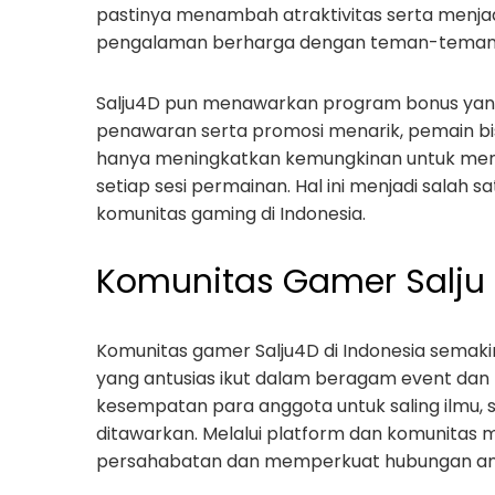
pastinya menambah atraktivitas serta menjad
pengalaman berharga dengan teman-teman
Salju4D pun menawarkan program bonus yang
penawaran serta promosi menarik, pemain b
hanya meningkatkan kemungkinan untuk mena
setiap sesi permainan. Hal ini menjadi salah 
komunitas gaming di Indonesia.
Komunitas Gamer Salju 
Komunitas gamer Salju4D di Indonesia sema
yang antusias ikut dalam beragam event dan 
kesempatan para anggota untuk saling ilmu, 
ditawarkan. Melalui platform dan komunitas
persahabatan dan memperkuat hubungan an