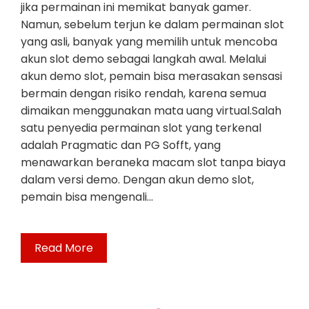
jika permainan ini memikat banyak gamer.
Namun, sebelum terjun ke dalam permainan slot
yang asli, banyak yang memilih untuk mencoba
akun slot demo sebagai langkah awal. Melalui
akun demo slot, pemain bisa merasakan sensasi
bermain dengan risiko rendah, karena semua
dimaikan menggunakan mata uang virtual.Salah
satu penyedia permainan slot yang terkenal
adalah Pragmatic dan PG Sofft, yang
menawarkan beraneka macam slot tanpa biaya
dalam versi demo. Dengan akun demo slot,
pemain bisa mengenali…
Read More