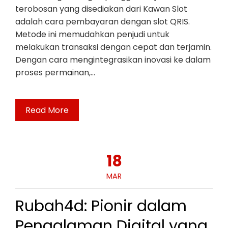
terobosan yang disediakan dari Kawan Slot
adalah cara pembayaran dengan slot QRIS.
Metode ini memudahkan penjudi untuk
melakukan transaksi dengan cepat dan terjamin.
Dengan cara mengintegrasikan inovasi ke dalam
proses permainan,…
Read More
18
MAR
Rubah4d: Pionir dalam
Pengalaman Digital yang