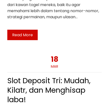
dari kawan togel mereka, baik itu agar
memahami lebih dalam tentang nomor-nomor,
strategi permainan, maupun ulasan…
Read More
18
MAR
Slot Deposit Tri: Mudah,
Kilatr, dan Menghisap
laba!