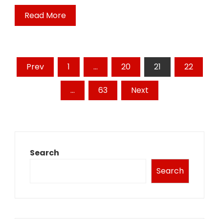
Read More
Posts
Prev
1
…
20
21
22
pagination
…
63
Next
Search
Search