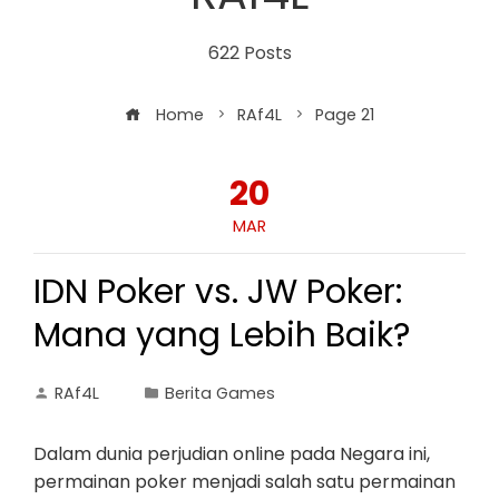
622 Posts
Home
RAf4L
Page 21
20
MAR
IDN Poker vs. JW Poker:
Mana yang Lebih Baik?
RAf4L
Berita Games
Dalam dunia perjudian online pada Negara ini,
permainan poker menjadi salah satu permainan