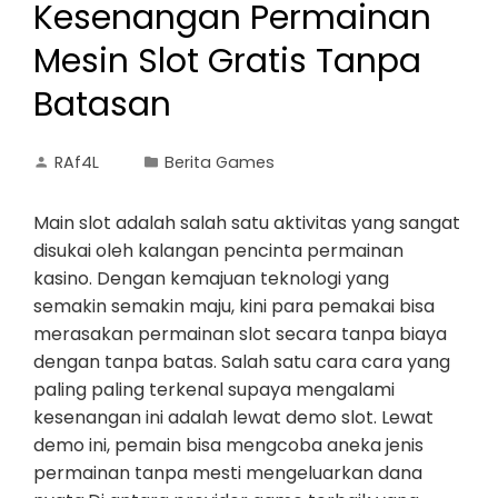
Kesenangan Permainan
Mesin Slot Gratis Tanpa
Batasan
RAf4L
Berita Games
Main slot adalah salah satu aktivitas yang sangat
disukai oleh kalangan pencinta permainan
kasino. Dengan kemajuan teknologi yang
semakin semakin maju, kini para pemakai bisa
merasakan permainan slot secara tanpa biaya
dengan tanpa batas. Salah satu cara cara yang
paling paling terkenal supaya mengalami
kesenangan ini adalah lewat demo slot. Lewat
demo ini, pemain bisa mengcoba aneka jenis
permainan tanpa mesti mengeluarkan dana