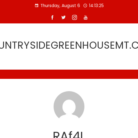
Skip
Thursday, August 6
14:13:26
to
content
UNTRYSIDEGREENHOUSEMT.
RAf4L