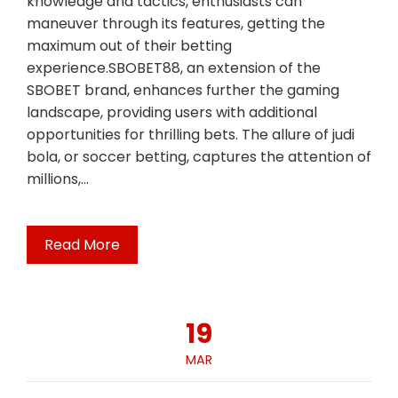
knowledge and tactics, enthusiasts can
maneuver through its features, getting the
maximum out of their betting
experience.SBOBET88, an extension of the
SBOBET brand, enhances further the gaming
landscape, providing users with additional
opportunities for thrilling bets. The allure of judi
bola, or soccer betting, captures the attention of
millions,…
Read More
19
MAR